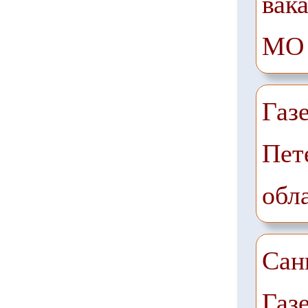
вак
МО
Газ
Пет
обл
Сан
Газ