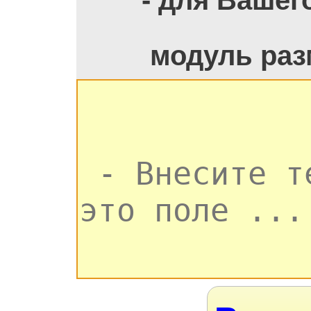
- для Вашег
модуль раз