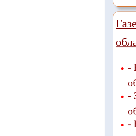
Газ
обл
-
о
-
о
-