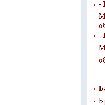
-
М
о
-
М
о
Б
Б