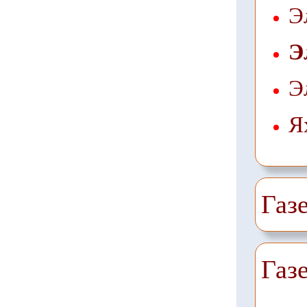
Э
Э
Э
Я
Газ
Газ