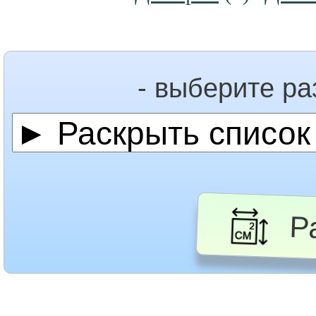
- выберите р
Ра