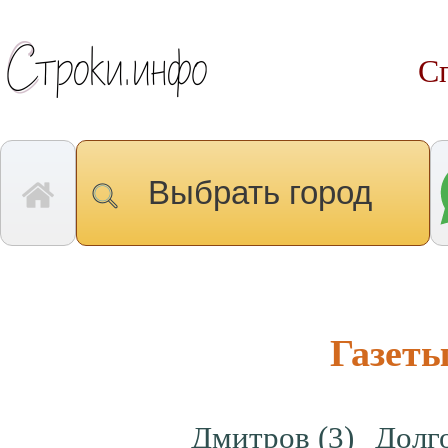
Сп
Выбрать город
Газеты
Дмитров
(3)
Долг