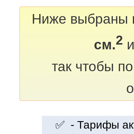
Ниже выбраны 
2
см.
и
так чтобы п
о
✅ - Тарифы акт