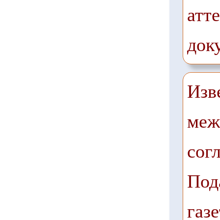
атте
док
Изв
меж
сог
Под
газе