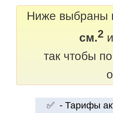
Ниже выбраны 
2
см.
и
так чтобы п
о
✅ - Тарифы акт