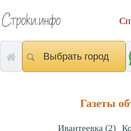
Сп
Выбрать город
Газеты о
Ивантеевка
(2)
К