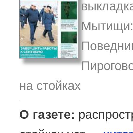
выкладка
Мытищи:
Поведник
Пирогово
на стойках
О газете:
распрост