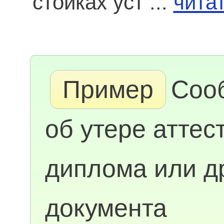
стойках уст ...
чита
Пример
Соо
об утере аттес
диплома или д
документа