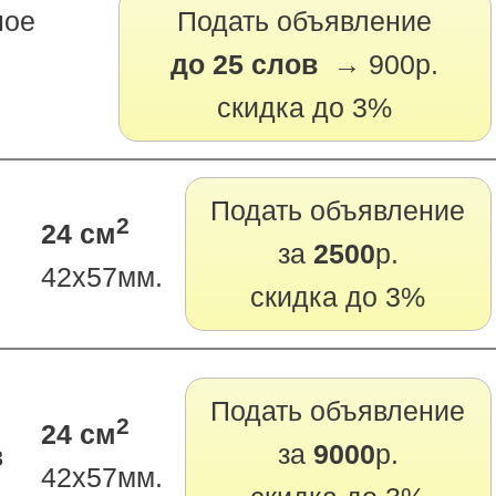
ное
Подать объявление
до 25 слов →
900р.
скидка до 3%
Подать объявление
2
24 см
за
2500
р.
42х57мм.
скидка до 3%
Подать объявление
2
24 см
за
9000
р.
в
42х57мм.