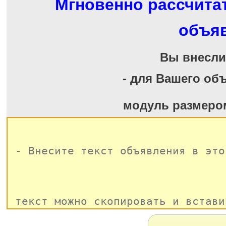
Мгновенно рассчита
объя
Вы внесл
- для Вашего об
модуль размеро