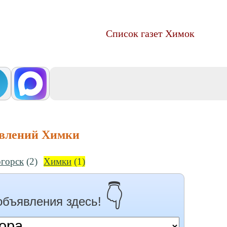
Список газет Химок
явлений Химки
горск
(2)
Химки
(1)
👇
объявления здесь!