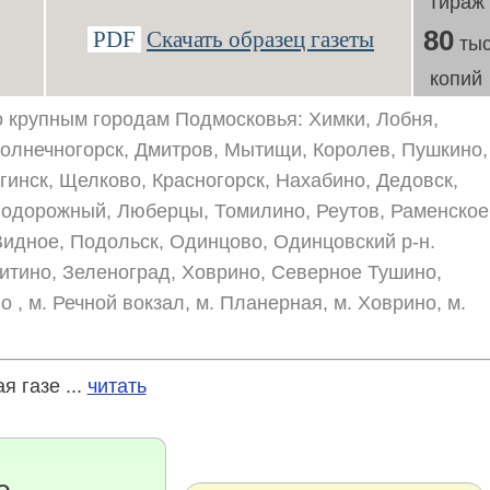
Тираж
80
PDF
Скачать образец газеты
тыс
копий
 крупным городам Подмосковья: Химки, Лобня,
олнечногорск, Дмитров, Мытищи, Королев, Пушкино,
гинск, Щелково, Красногорск, Нахабино, Дедовск,
нодорожный, Люберцы, Томилино, Реутов, Раменское
идное, Подольск, Одинцово, Одинцовский р-н.
итино, Зеленоград, Ховрино, Северное Тушино,
, м. Речной вокзал, м. Планерная, м. Ховрино, м.
 газе ...
читать