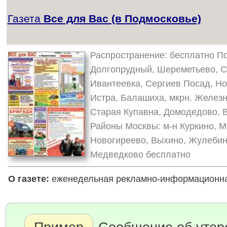
Газета
Все для Вас (в Подмосковье)
Распространение: бесплатно По
Долгопрудный, Шереметьево, С
Ивантеевка, Сергиев Посад, Но
Истра, Балашиха, мкрн. Желез
Старая Купавна, Домодедово, В
Районы Москвы: м-н Куркино, М
Новогиреево, Выхино, Жулебино 
Медведково бесплатно
О газете:
еженедельная рекламно-информационная