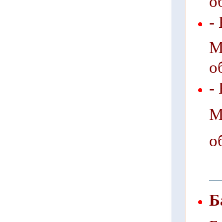
-
М
о
-
М
о
Б