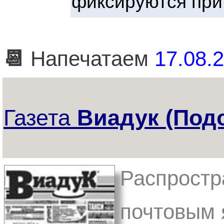
фиксируются при
📆
Напечатаем
17.08.2
Газета
Виадук (Под
Распростр
почтовым я