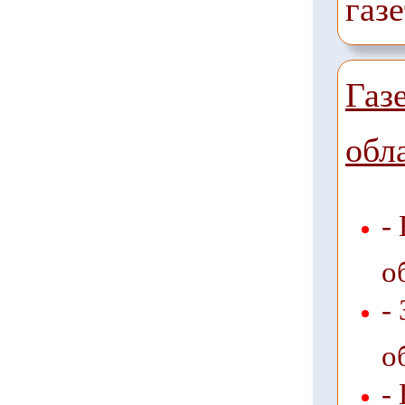
газ
Газ
обл
-
о
-
о
-