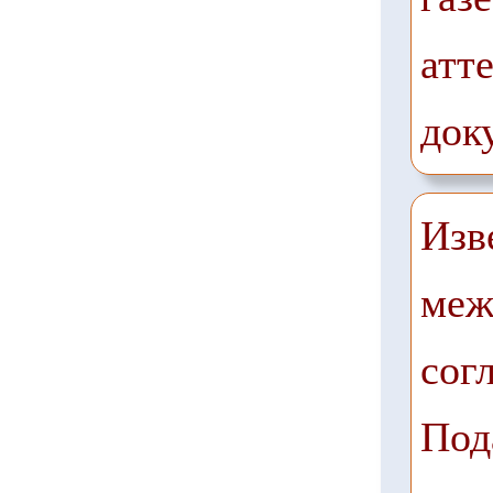
атте
док
Изв
меж
сог
Под