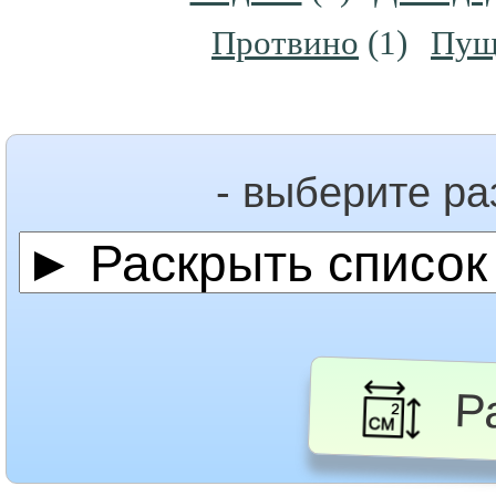
Протвино
(1)
Пущ
- выберите р
Ра