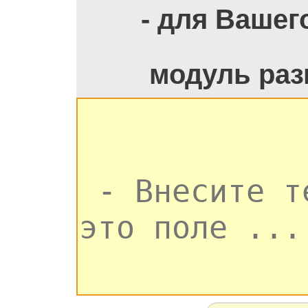
- для Вашег
модуль раз