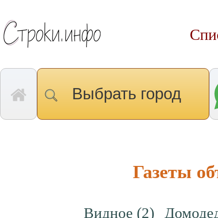
Спи
Выбрать город
Газеты о
Видное
(2)
Домоде