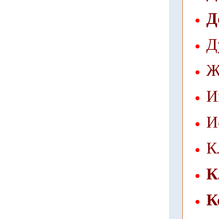
Д
Д
Ж
И
И
К
К
К