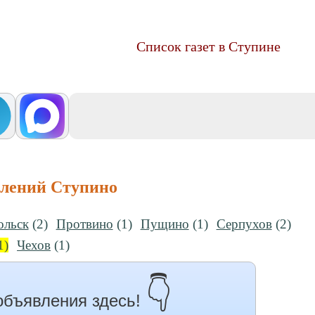
Список газет в Ступине
влений Ступино
ольск
(2)
Протвино
(1)
Пущино
(1)
Серпухов
(2)
1)
Чехов
(1)
👇
объявления здесь!