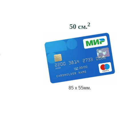
2
50 см.
85 х 55мм.