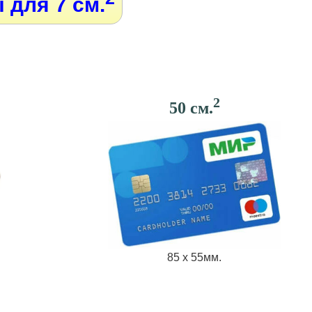
 для 7 см.
2
50 см.
85 х 55мм.