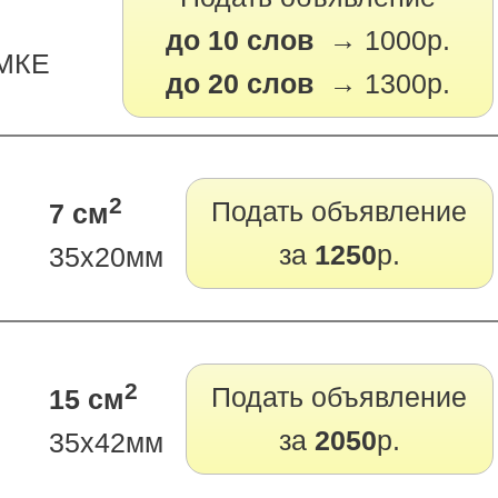
до 10 слов →
1000р.
АМКЕ
до 20 слов →
1300р.
2
Подать объявление
7 см
за
1250
р.
35х20мм
2
Подать объявление
15 см
за
2050
р.
35х42мм