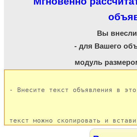
Мгновенно рассчита
объя
Вы внесл
- для Вашего об
модуль размеро