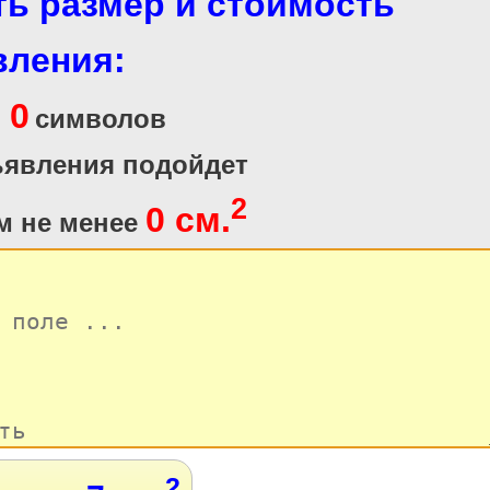
ть размер и стоимость
вления:
0
и
символов
ъявления подойдет
2
0 см.
м не менее
2