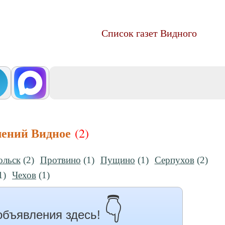
Список газет Видного
лений Видное
(2)
ольск
(2)
Протвино
(1)
Пущино
(1)
Серпухов
(2)
1)
Чехов
(1)
👇
объявления здесь!