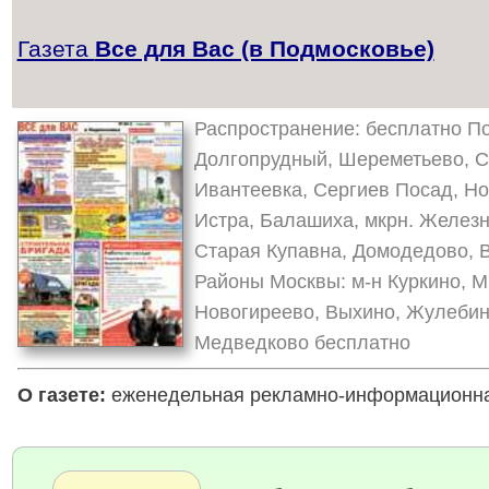
Газета
Все для Вас (в Подмосковье)
Распространение: бесплатно По
Долгопрудный, Шереметьево, С
Ивантеевка, Сергиев Посад, Но
Истра, Балашиха, мкрн. Желез
Старая Купавна, Домодедово, В
Районы Москвы: м-н Куркино, М
Новогиреево, Выхино, Жулебино 
Медведково бесплатно
О газете:
еженедельная рекламно-информационная