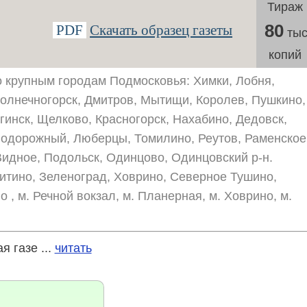
Тираж
80
PDF
Скачать образец газеты
тыс
копий
 крупным городам Подмосковья: Химки, Лобня,
олнечногорск, Дмитров, Мытищи, Королев, Пушкино,
гинск, Щелково, Красногорск, Нахабино, Дедовск,
нодорожный, Люберцы, Томилино, Реутов, Раменское
идное, Подольск, Одинцово, Одинцовский р-н.
итино, Зеленоград, Ховрино, Северное Тушино,
, м. Речной вокзал, м. Планерная, м. Ховрино, м.
 газе ...
читать