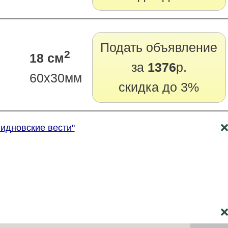
Подать объявление
2
18 см
за
1376
р.
60х30мм
скидка до 3%
Видновские вести"