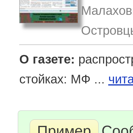
Малаховк
Островцы
О газете:
распрост
стойках: МФ ...
чит
Пример
Соо