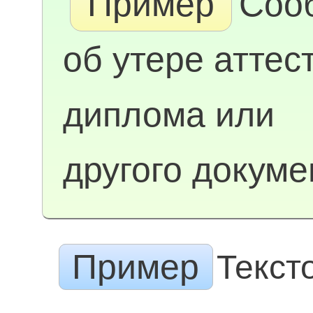
Пример
Соо
об утере аттес
диплома или
другого докуме
Пример
Текст