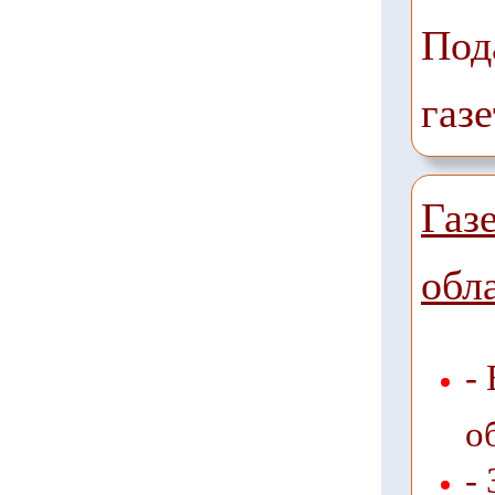
Под
газе
Газ
обл
-
о
-