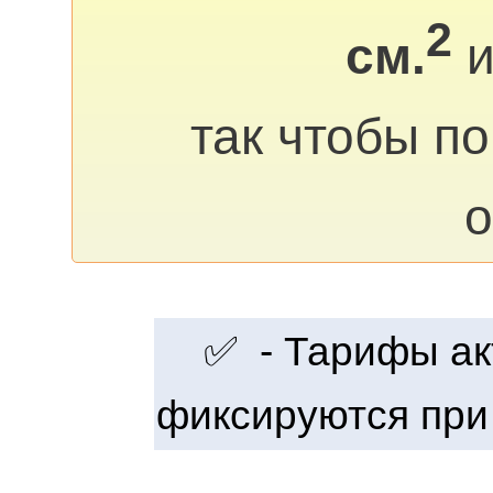
2
см.
и
так чтобы п
о
✅ - Тарифы акт
фиксируются при