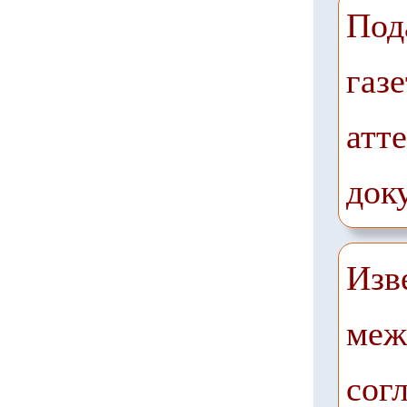
Под
газе
атте
док
Изв
меж
сог