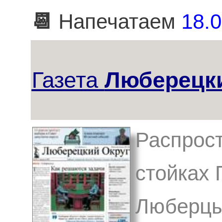
📆
Напечатаем
18.0
Газета
Люберецки
Распрост
стойках 
Люберцы,