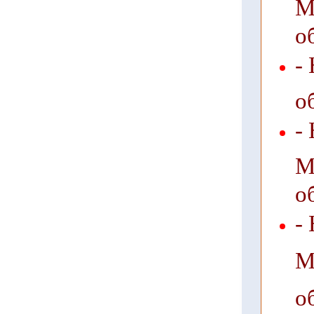
М
о
-
о
-
М
о
-
М
о