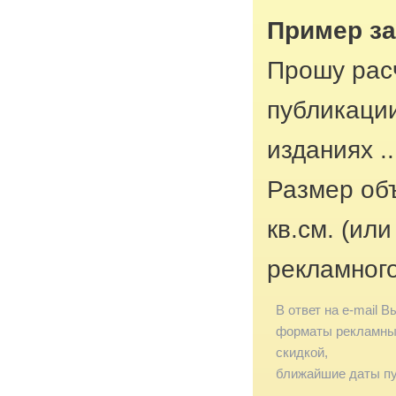
Пример з
Прошу рас
публикаци
изданиях ..
Размер об
кв.см. (ил
рекламног
В ответ на e-mail В
форматы рекламных
скидкой,
ближайшие даты пу