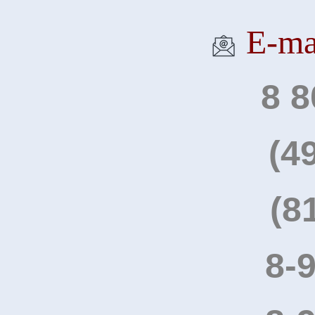
Е-ma
8 8
(4
(8
8-