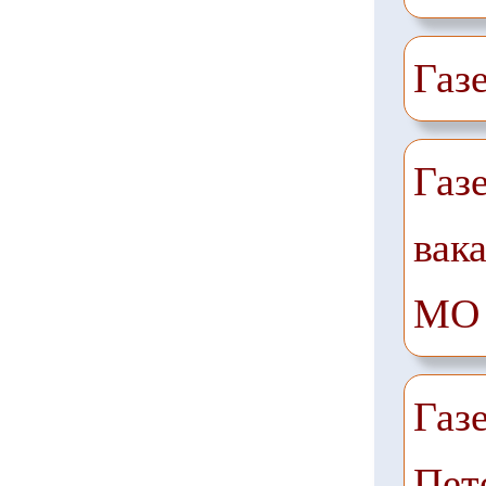
Газ
Газ
вак
МО
Газ
Пет