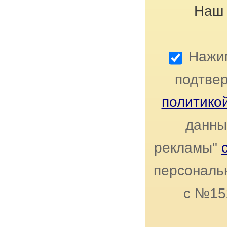
Наш 
Нажим
подтвер
политико
данны
рекламы"
персональн
с №15