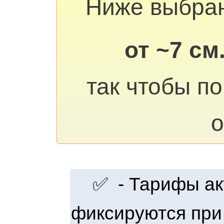
Ниже выбра
от ~7 см
так чтобы п
о
✅ - Тарифы акт
фиксируются при