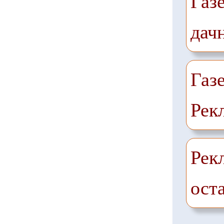
Газ
дач
Газ
Рек
Рек
ост