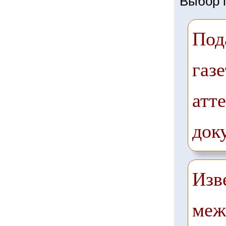
Выбор г
Под
газе
атте
док
Изв
меж