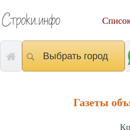
Список
Выбрать город
Газеты об
Кр