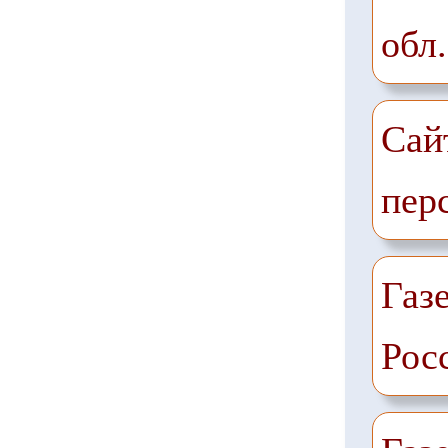
обл.
Сай
пер
Газе
Рос