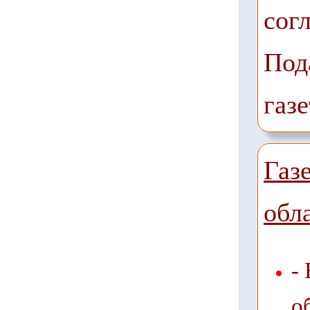
сог
Под
газе
Газ
обл
-
о