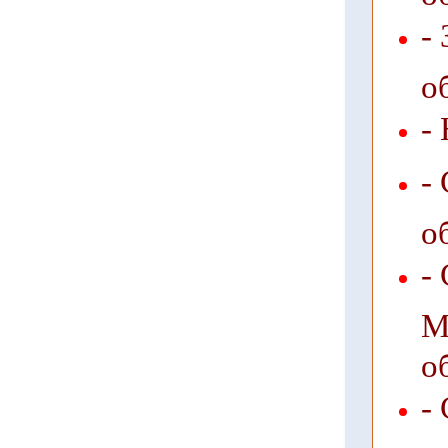
-
о
-
-
о
-
М
о
-