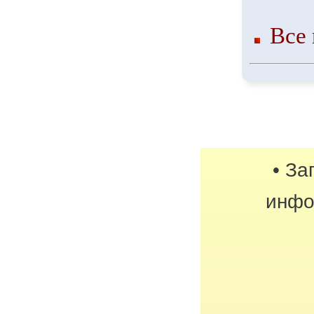
Все 
• За
инфо