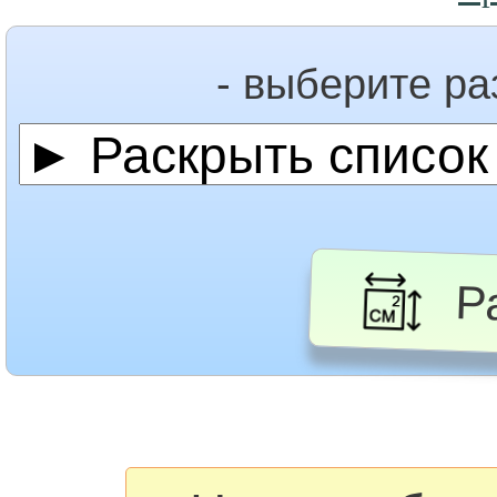
- выберите р
Ра