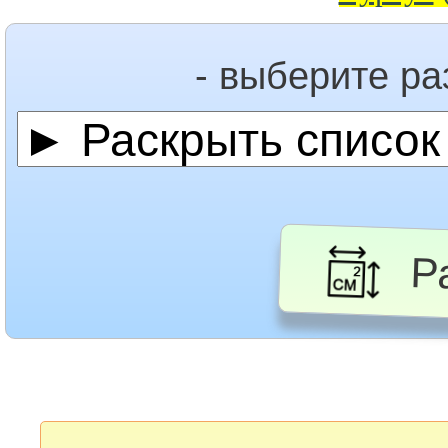
- выберите р
Ра