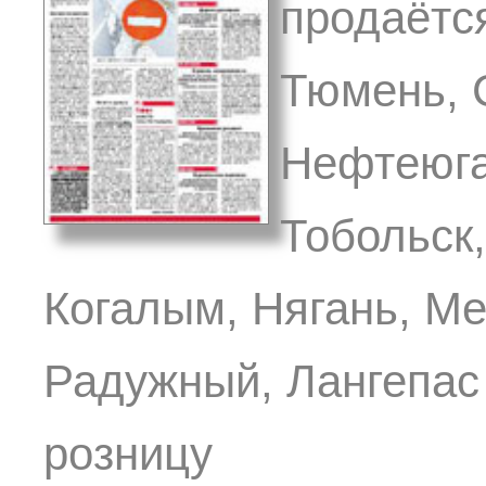
продаётся
Тюмень, 
Нефтеюга
Тобольск
Когалым, Нягань, Ме
Радужный, Лангепас 
розницу