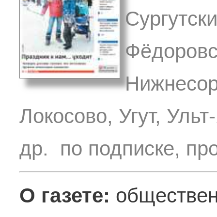
Сургутски
Фёдоровс
Нижнесор
Локосово, Угут, Ульт
др. по подписке, пр
О газете:
обществен