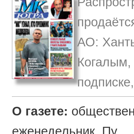
Распрост
продаётс
АО: Ханты
Когалым, 
подписке
О газете:
обществен
еженедельник. Пу ..