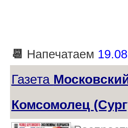
📆
Напечатаем
19.08
Газета
Московски
Комсомолец (Сург