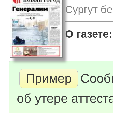
Сургут б
О газете:
Пример
Сооб
об утере аттест