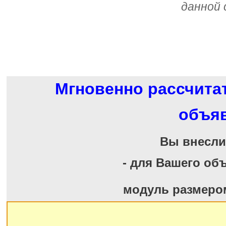
данной 
Мгновенно рассчита
объя
Вы внесл
- для Вашего об
модуль размеро