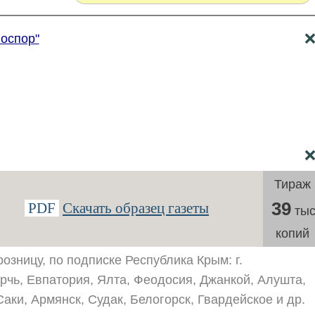
Боспор"
Тираж
39
PDF
Скачать образец газеты
тыс
копий
озницу, по подписке Республика Крым: г.
чь, Евпатория, Ялта, Феодосия, Джанкой, Алушта,
аки, Армянск, Судак, Белогорск, Гвардейское и др.