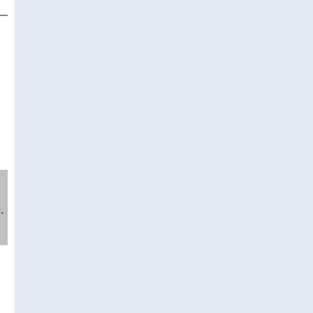
❌
❌
.