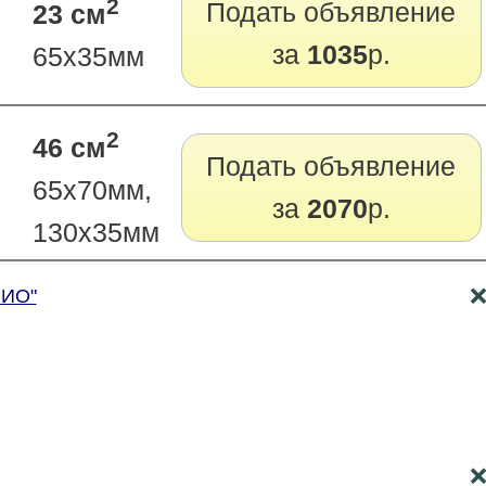
2
Подать объявление
23 см
за
1035
р.
65х35мм
2
46 см
Подать объявление
65х70мм,
за
2070
р.
130х35мм
РИО"