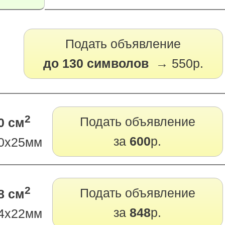
Подать объявление
до 130 символов →
550р.
2
Подать объявление
0 см
за
600
р.
0х25мм
2
Подать объявление
8 см
за
848
р.
4х22мм