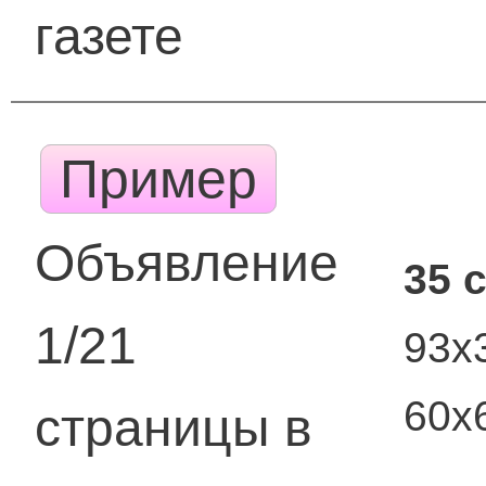
газете
Пример
Объявление
35 
1/21
93х
60х
страницы в