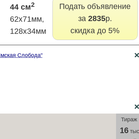
2
Подать объявление
44 см
за
2835
р.
62х71мм,
скидка до 5%
128х34мм
"Ямская Слобода"
Тираж
16
тыс