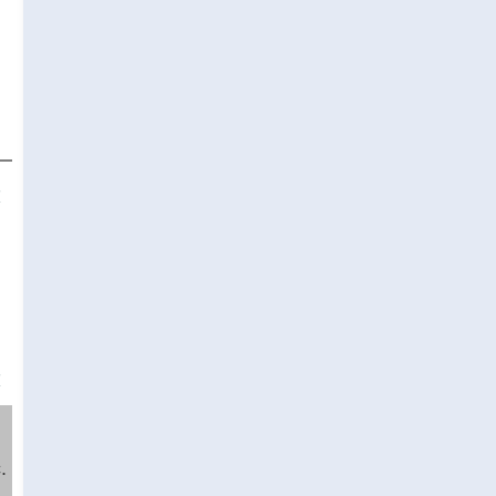
❌
❌
.