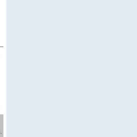
❌
❌
.