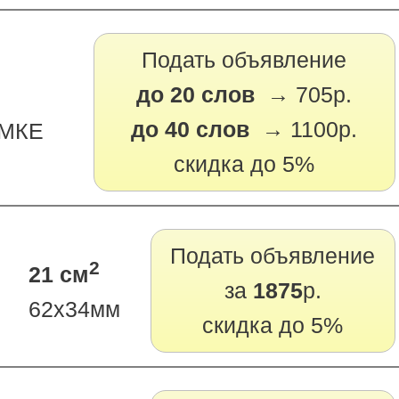
Подать объявление
до 20 слов →
705р.
до 40 слов →
1100р.
АМКЕ
скидка до 5%
Подать объявление
2
21 см
за
1875
р.
62х34мм
скидка до 5%