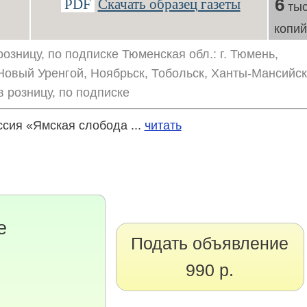
6
PDF
Скачать образец газеты
тыс
копи
озницу, по подписке Тюменская обл.: г. Тюмень,
овый Уренгой, Ноябрьск, Тобольск, Ханты-Мансийск
 розницу, по подписке
ссия «Ямская слобода ...
читать
е
Подать объявление
990 р.