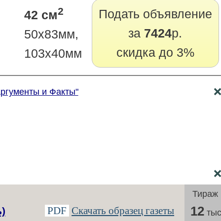
2
Подать объявление
42 см
за
7424
р.
50х83мм,
скидка до 3%
103х40мм
Аргументы и Факты"
Тираж
12
PDF
Скачать образец газеты
)
тыс