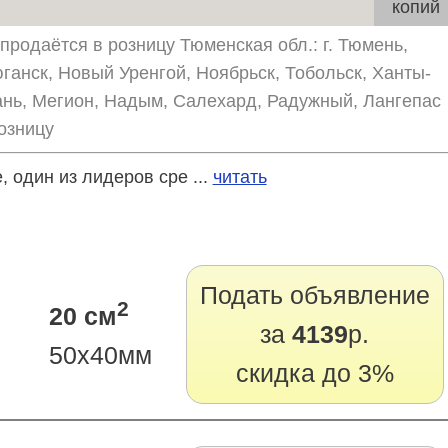
копий
продаётся в розницу Тюменская обл.: г. Тюмень,
ганск, Новый Уренгой, Ноябрьск, Тобольск, Ханты-
ань, Мегион, Надым, Салехард, Радужный, Лангепас
озницу
 один из лидеров сре ...
читать
Подать объявление
2
20 см
за
4139
р.
50х40мм
скидка до 3%