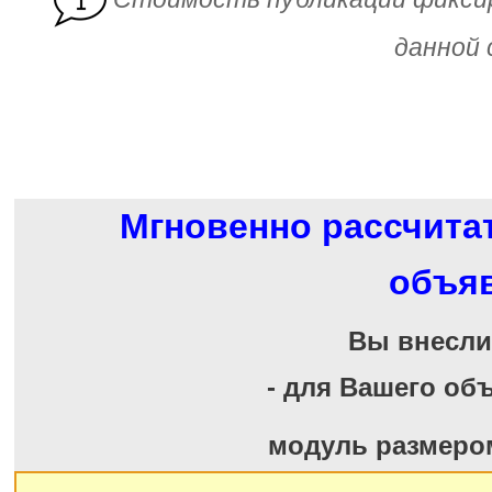
данной 
Мгновенно рассчита
объя
Вы внесл
- для Вашего об
модуль размеро