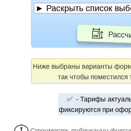
Рассчи
Ниже выбраны варианты фор
так чтобы поместился 
✅ - Тарифы актуальн
фиксируются при офор
Cтоимость публикации фикси