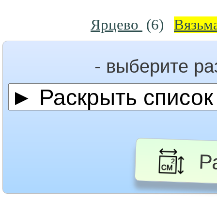
Ярцево
(6)
Вязьм
- выберите р
Ра