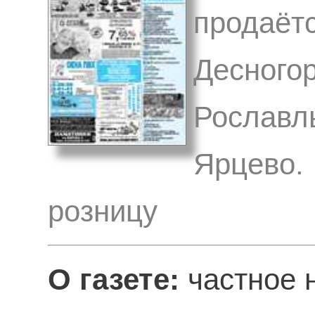
продаётс
Десногор
Рославл
Ярцево. 
розницу
О газете:
частное 