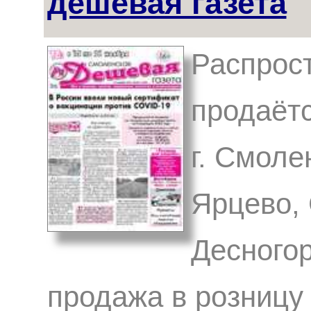
дешевая газета
Распрост
продаётс
г. Смоле
Ярцево, 
Десногор
продажа в розницу