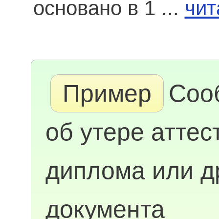
основано в 1 ...
чит
Пример
Соо
об утере аттес
диплома или д
документа