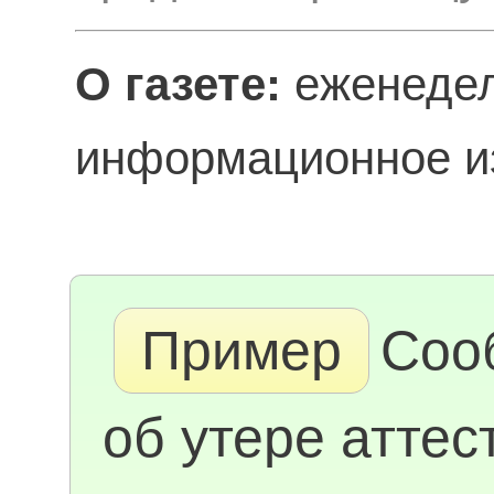
О газете:
еженедел
информационное из
Пример
Соо
об утере аттес