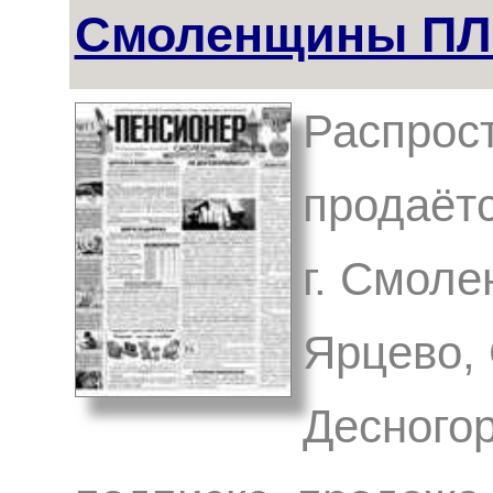
Смоленщины П
Распрост
продаётс
г. Смоле
Ярцево, 
Десногор