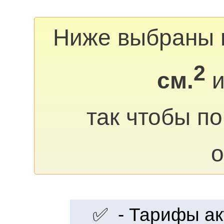
Ниже выбраны 
2
см.
и
так чтобы п
о
✅ - Тарифы акт