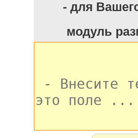
- для Вашег
модуль раз