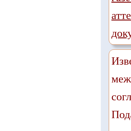
атте
док
Изв
меж
сог
Под