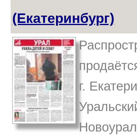
(Екатеринбург)
Распрост
продаётся
г. Екатер
Уральски
Новоурал