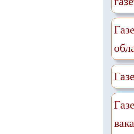
газе
Газ
обл
Газ
Газ
вак