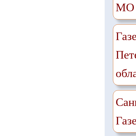
МО
Газ
Пет
обл
Сан
Газ