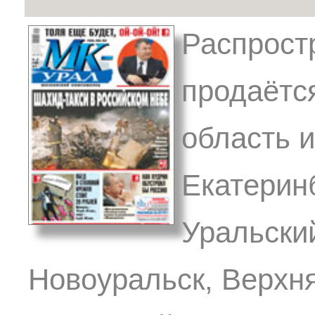
Распрост
продаётс
область и
Екатеринб
Уральски
Новоуральск, Верхн