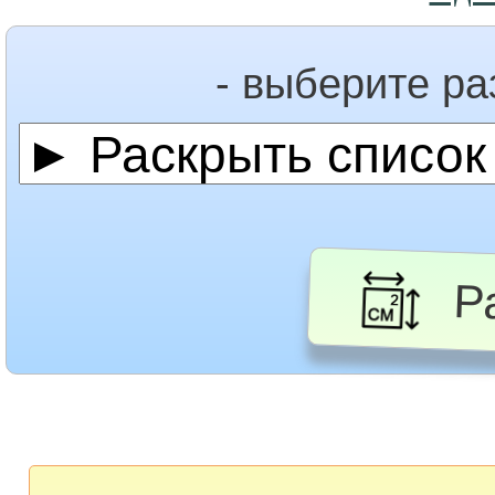
- выберите р
Ра