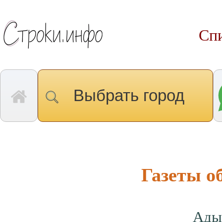
Спи
Выбрать город
Газеты 
Ады