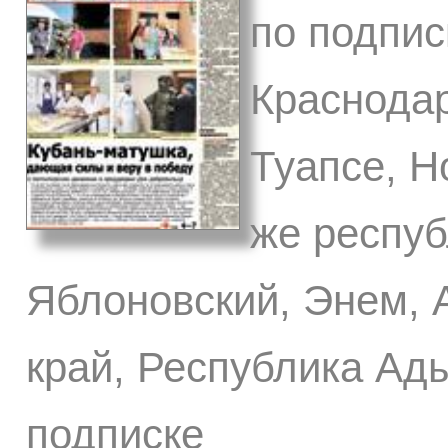
по подпис
Краснодар
Туапсе, Н
же респуб
Яблоновский, Энем, 
край, Республика Ады
подписке