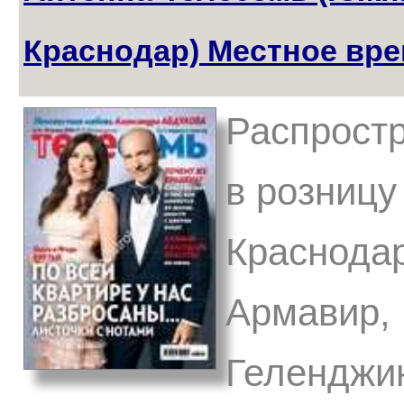
Краснодар) Местное вр
Распростр
в розницу
Краснодар
Армавир, 
Геленджик