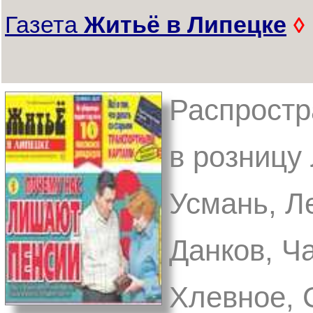
Газета
Житьё в Липецке
◊
Распростр
в розницу 
Усмань, Л
Данков, Ч
Хлевное, 