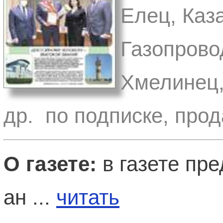
Елец, Каз
Газопрово
Хмелинец,
др. по подписке, прод
О газете:
в газете пр
ан ...
читать