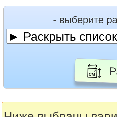
- выберите р
Ра
Ниже выбраны вар