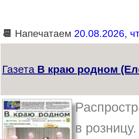
📆
Напечатаем
20.08.2026, чт
Газета
В краю родном (Ел
Распростр
в розницу.