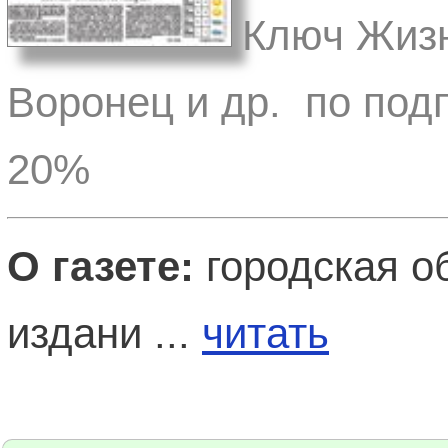
Ключ Жизн
Воронец и др. по под
20%
О газете:
городская о
издани ...
читать