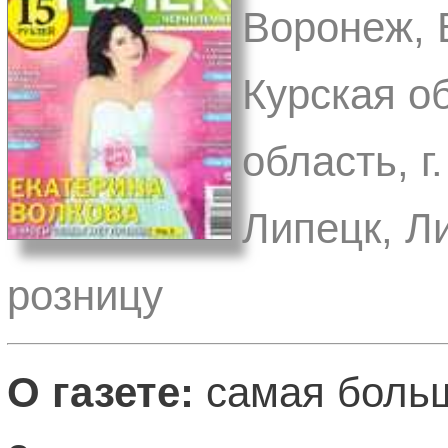
Воронеж, В
Курская об
область, г
Липецк, Л
розницу
О газете:
самая больш