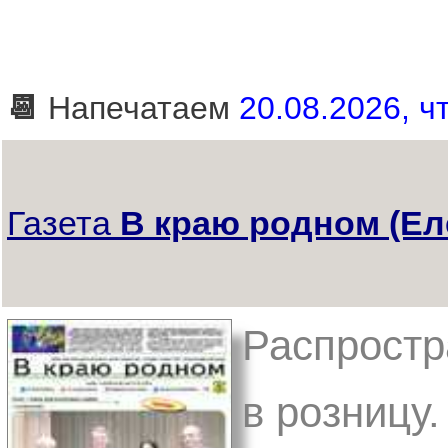
📆
Напечатаем
20.08.2026, чт
Газета
В краю родном (Ел
Распростр
в розницу.