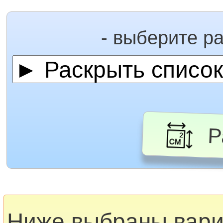
- выберите р
Ра
Ниже выбраны вар