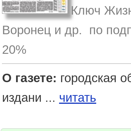
Ключ Жизн
Воронец и др. по под
20%
О газете:
городская о
издани ...
читать