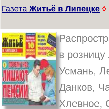
Газета
Житьё в Липецке
◊
Распростр
в розницу 
Усмань, Л
Данков, Ч
Хлевное, 