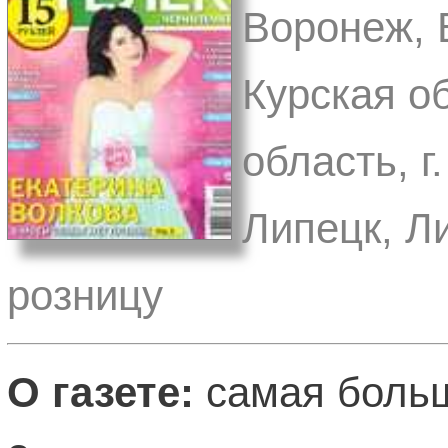
Воронеж, В
Курская об
область, г
Липецк, Л
розницу
О газете:
самая больш