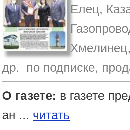
Елец, Каз
Газопрово
Хмелинец,
др. по подписке, прод
О газете:
в газете пр
ан ...
читать