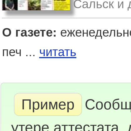
Сальск и 
О газете:
еженедельно
печ ...
читать
Пример
Сообщ
утере аттестата,