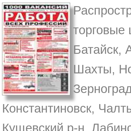
Распростр
торговые 
Батайск, 
Шахты, Но
Зерноград
Константиновск, Чалты
Кущевский р-н, Лабинс