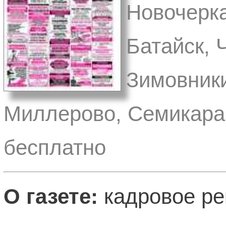
Новочерка
Батайск, 
Зимовники
Миллерово, Семикарак
бесплатно
О газете:
кадровое ре