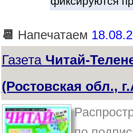
фиксируются пр
📆
Напечатаем
18.08.2
Газета
Читай-Телен
(Ростовская обл., г
Распростр
по подпис