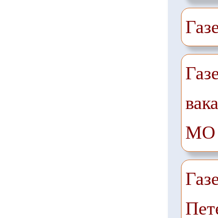
Газ
Газ
вак
МО
Газ
Пет