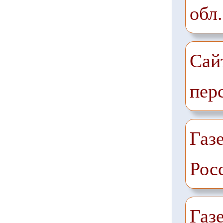
обл.
Сай
пер
Газе
Рос
Газ