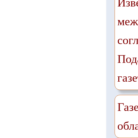
Изв
меж
сог
Под
газе
Газ
обл