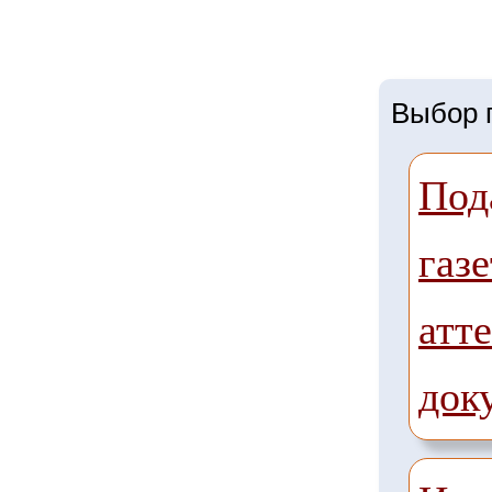
Выбор г
Под
газе
атте
док