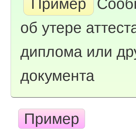
Пример
Сооб
об утере аттест
диплома или др
документа
Пример