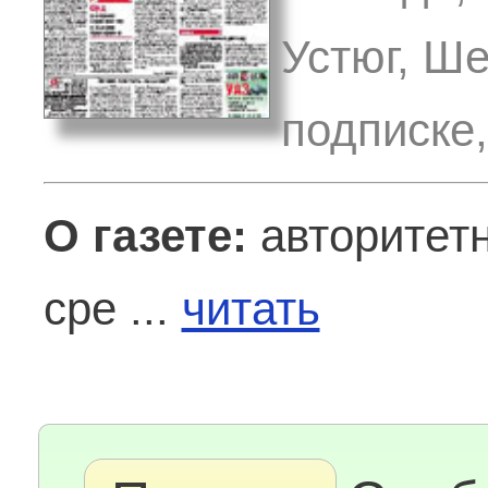
Устюг, Ше
подписке
О газете:
авторитетн
сре ...
читать