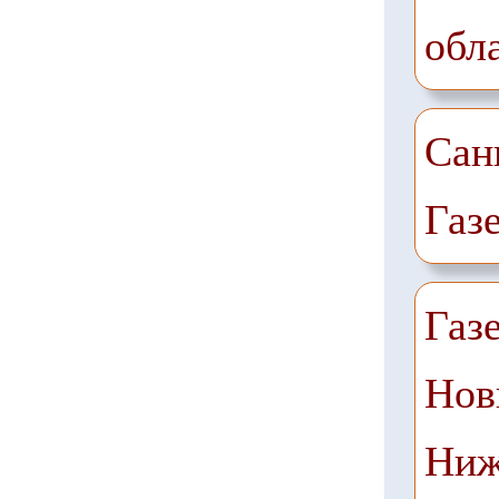
обл
Сан
Газ
Газ
Нов
Ниж