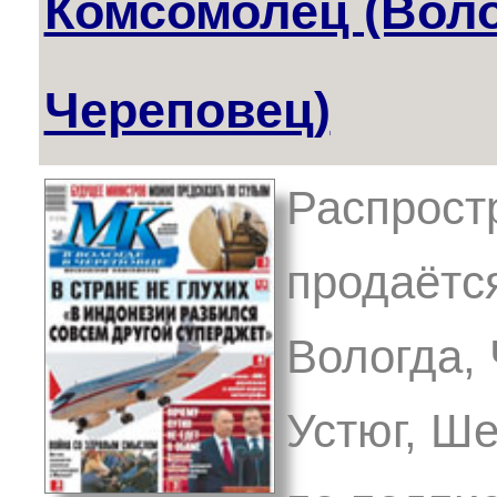
Комсомолец (Воло
Череповец)
Распрост
продаётся
Вологда,
Устюг, Ше