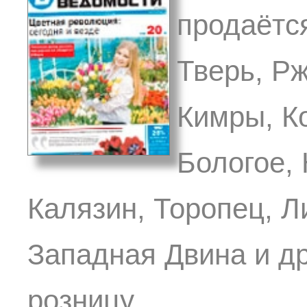
продаётся
Тверь, Р
Кимры, К
Бологое,
Калязин, Торопец, Л
Западная Двина и др
розницу