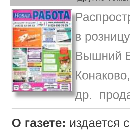
Распрост
в розницу
Вышний В
Конаково,
др. прод
О газете:
издается с