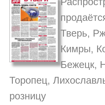
Распрост
продаётся
Тверь, Р
Кимры, К
Бежецк, 
Торопец, Лихославль
розницу