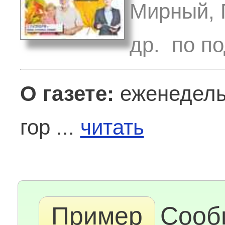
Мирный, 
др. по по
О газете:
еженедель
гор ...
читать
Пример
Сооб