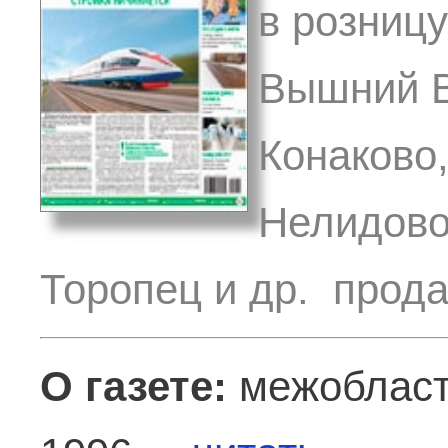
в розницу
Вышний В
Конаково,
Нелидово
Торопец и др. прода
О газете:
межобласт