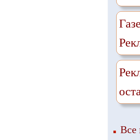
Газ
Рек
Рек
ост
Все 