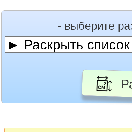
- выберите р
Ра