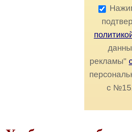
Нажим
подтвер
политико
данны
рекламы"
персональн
с №15