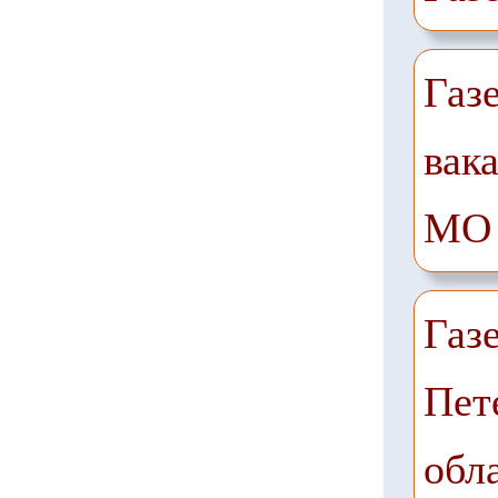
Газ
вак
МО
Газ
Пет
обл