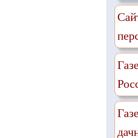
Сай
пер
Газе
Рос
Газ
дач