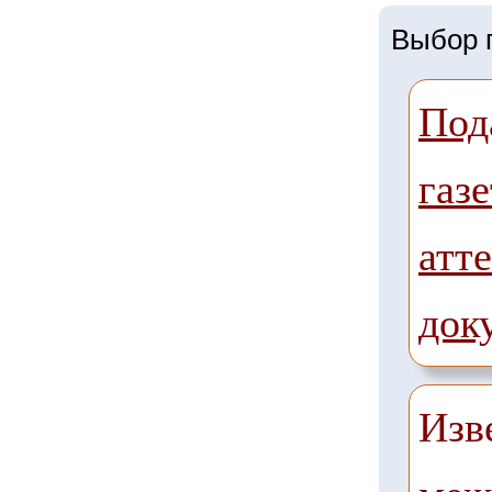
Выбор г
Под
газе
атте
док
Изв