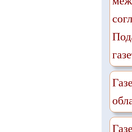
меж
сог
Под
газе
Газ
обл
Газ