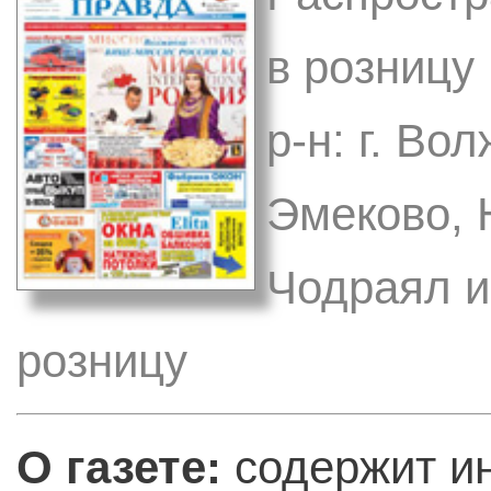
в розницу
р-н: г. Во
Эмеково, 
Чодраял и
розницу
О газете:
содержит и