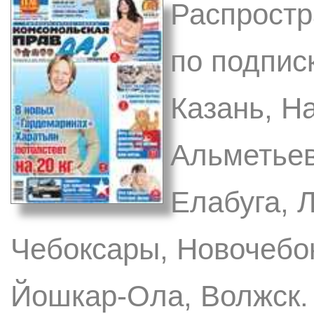
Распростр
по подписк
Казань, Н
Альметьев
Елабуга, Л
Чебоксары, Новочебок
Йошкар-Ола, Волжск. 