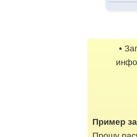
• За
инфо
Пример з
Прошу рас