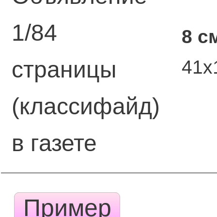
1/84
8 с
41х
страницы
(классифайд)
в газете
Пример