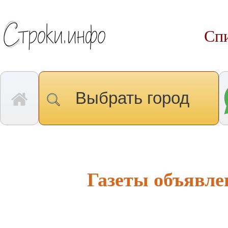
Спи
Выбрать город
Газеты объявл