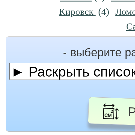
Кировск
(4)
Лом
С
- выберите р
Ра