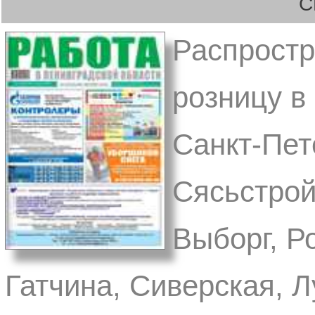
С
Распростр
розницу в 
Санкт-Пет
Сясьстрой
Выборг, Р
Гатчина, Сиверская, Л