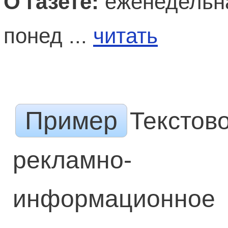
О газете:
еженедельна
понед ...
читать
Пример
Текстов
рекламно-
информационное