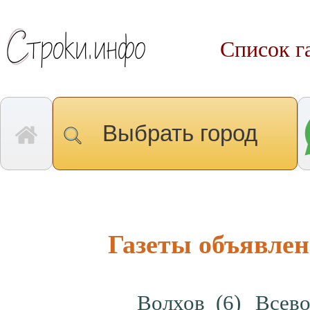
Список г
Выбрать город
Газеты объявле
Волхов
(6)
Всев