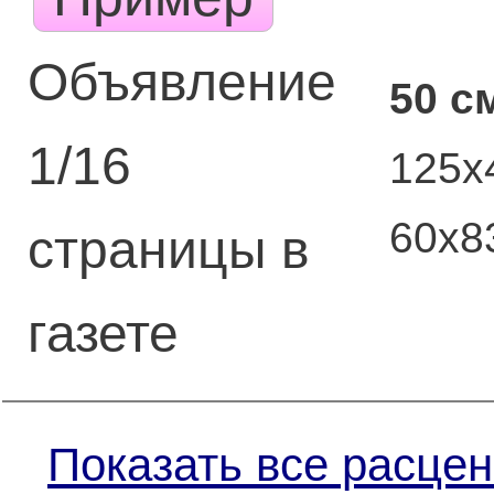
Объявление
50 с
1/16
125х
60х8
страницы в
газете
Показать все расцен