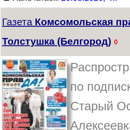
Газета
Комсомольская пр
Толстушка (Белгород)
◊
Распростр
по подписк
Старый Ос
Алексеевк