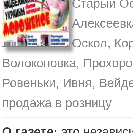
Старый Ос
Алексеевк
Оскол, Ко
Волоконовка, Прохоро
Ровеньки, Ивня, Вейд
продажа в розницу
О газете:
это независ