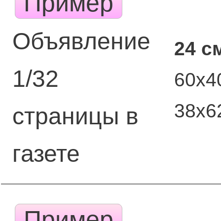
Пример
Объявление
24 с
1/32
60х4
38х6
страницы в
газете
Пример