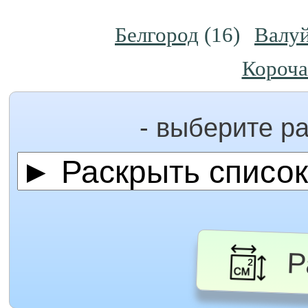
Белгород
(16)
Валу
Короч
- выберите р
Ра