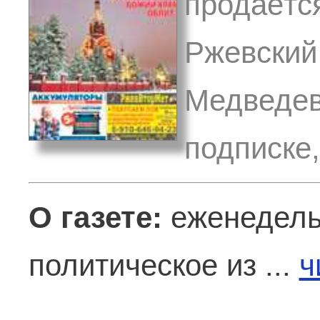
продаётся
Ржевский 
Медведев
подписке
О газете:
еженедель
политическое из ...
ч