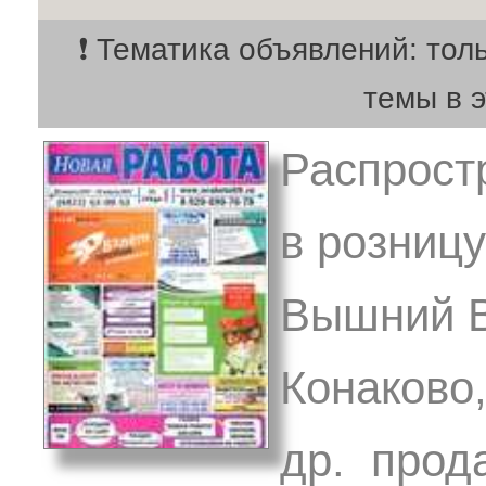
❗ Тематика объявлений: тол
темы в 
Распрост
в розницу
Вышний В
Конаково,
др. прод