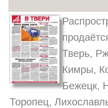
Распрост
продаётся
Тверь, Р
Кимры, К
Бежецк, 
Торопец, Лихославль