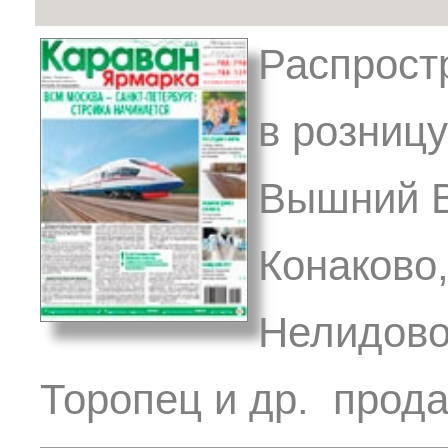
Распрост
в розницу
Вышний В
Конаково,
Нелидово
Торопец и др. прода