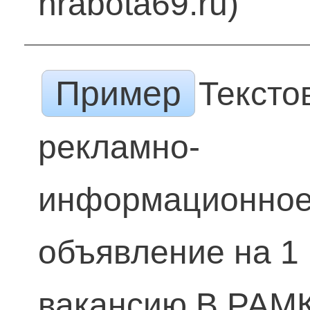
nrabota69.ru)
Пример
Тексто
рекламно-
информационно
объявление на 1
вакансию В РАМ