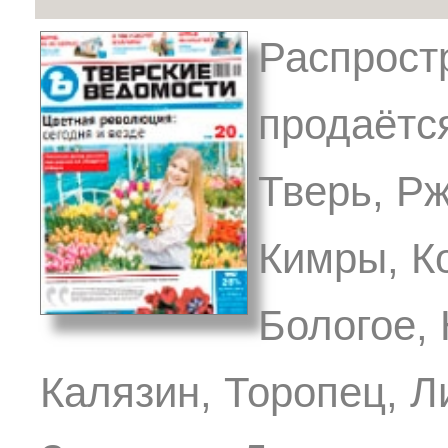
Распрост
продаётся
Тверь, Р
Кимры, К
Бологое,
Калязин, Торопец, Л