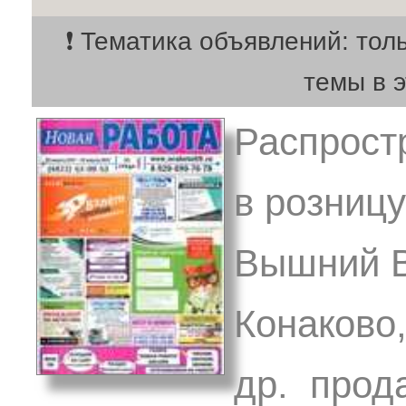
❗ Тематика объявлений: тол
темы в 
Распрост
в розницу
Вышний В
Конаково,
др. прод