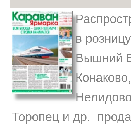
Распрост
в розницу
Вышний В
Конаково,
Нелидово
Торопец и др. прода