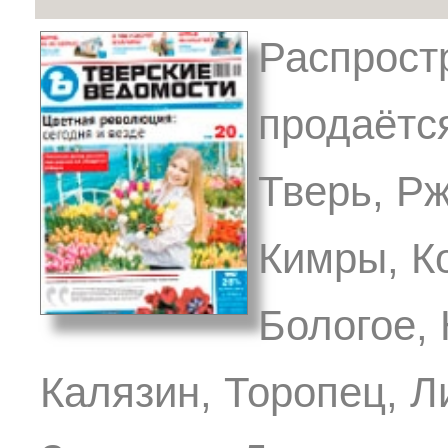
Распрост
продаётся
Тверь, Р
Кимры, К
Бологое,
Калязин, Торопец, Л