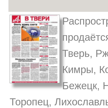
Распрост
продаётся
Тверь, Р
Кимры, К
Бежецк, 
Торопец, Лихославль