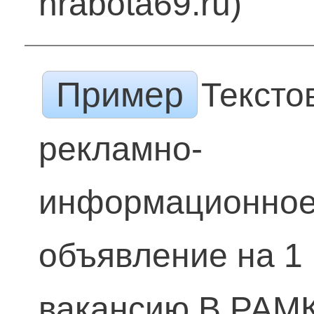
nrabota69.ru)
Пример
Тексто
рекламно-
информационно
объявление на 1
вакансию В РАМ