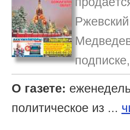
продаётся
Ржевский 
Медведев
подписке
О газете:
еженедель
политическое из ...
ч