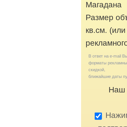
Магадана
Размер об
кв.см. (ил
рекламног
В ответ на e-mail В
форматы рекламных
скидкой,
ближайшие даты пу
Наш 
Нажим