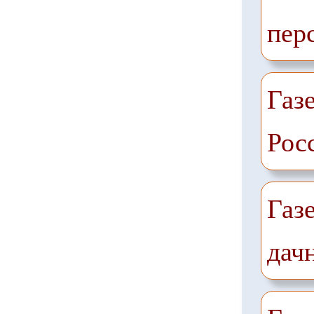
пер
Газе
Рос
Газ
дач