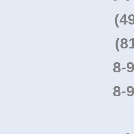
(4
(8
8-
8-