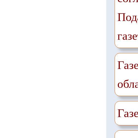
Под
газе
Газ
обл
Газ