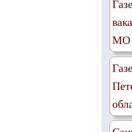
Газ
вак
МО
Газ
Пет
обл