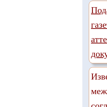
Под
газе
атте
док
Изв
меж
сог