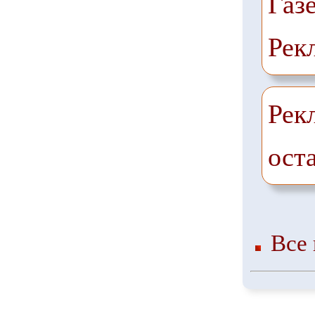
Газ
Рек
Рек
ост
Все 