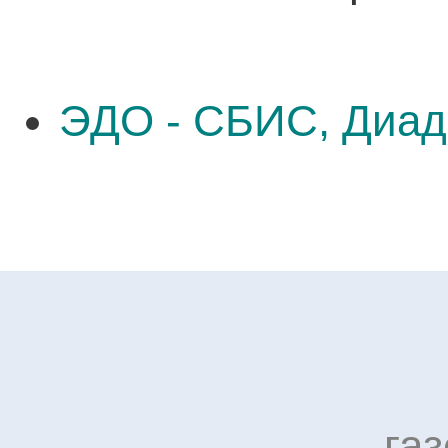
ЭДО - СБИС, Диад
га