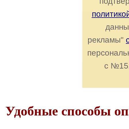
подтвер
политико
данны
рекламы"
персональн
с №15
Удобные способы о