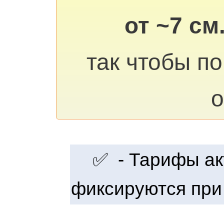
от ~7 см
так чтобы п
о
✅ - Тарифы акт
фиксируются при