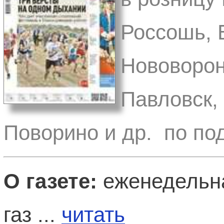
Россошь, 
Нововорон
Павловск,
Поворино и др. по по
О газете:
еженедельна
газ ...
читать