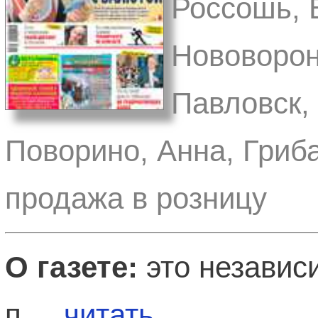
Россошь, 
Нововорон
Павловск,
Поворино, Анна, Гриба
продажа в розницу
О газете:
это независ
п ...
читать