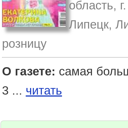
область, г
Липецк, Л
розницу
О газете:
самая больш
3 ...
читать