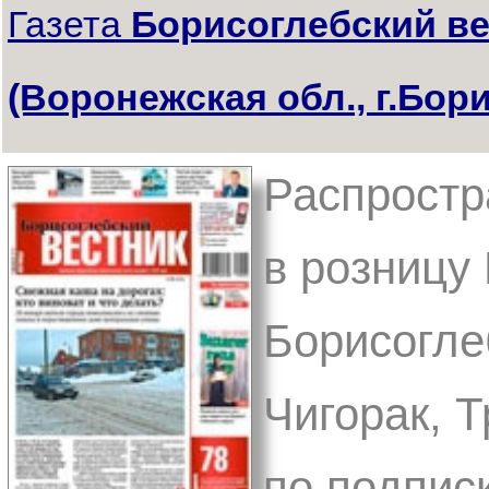
Газета
Борисоглебский ве
(Воронежская обл., г.Бор
Распростр
в розницу
Борисоглеб
Чигорак, Т
по подпис