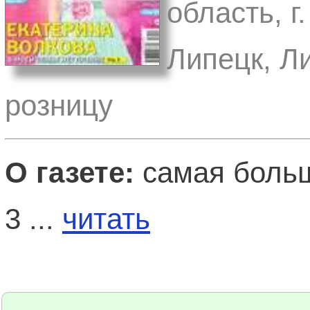
область, г
Липецк, Л
розницу
О газете:
самая больш
3 ...
читать