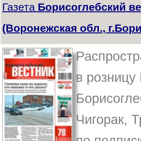
Газета
Борисоглебский ве
(Воронежская обл., г.Бор
Распростр
в розницу
Борисоглеб
Чигорак, Т
по подпис