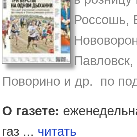
Россошь, 
Нововорон
Павловск,
Поворино и др. по по
О газете:
еженедельна
газ ...
читать