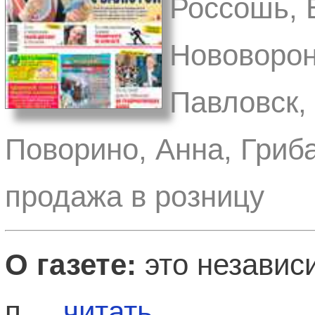
Россошь, 
Нововорон
Павловск,
Поворино, Анна, Гриба
продажа в розницу
О газете:
это независ
п ...
читать