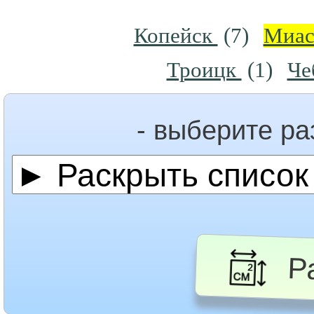
Копейск
(7)
Миа
Троицк
(1)
Че
- выберите р
Ра