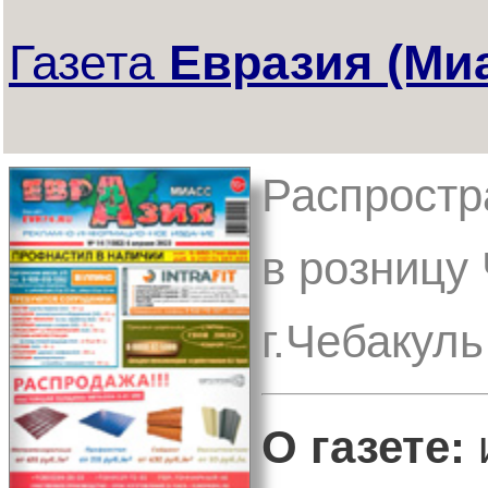
Газета
Евразия (Ми
Распростр
в розницу 
г.Чебакул
О газете:
и