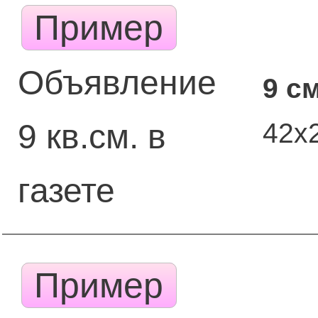
Пример
Объявление
9 с
42x
9 кв.см. в
газете
Пример