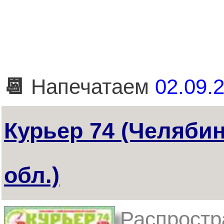
📆
Напечатаем
02.09.2
Курьер 74 (Челяби
обл.)
Распростр