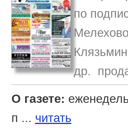
по подпис
Мелехово
Клязьмин
др. прода
О газете:
еженедельн
п ...
читать