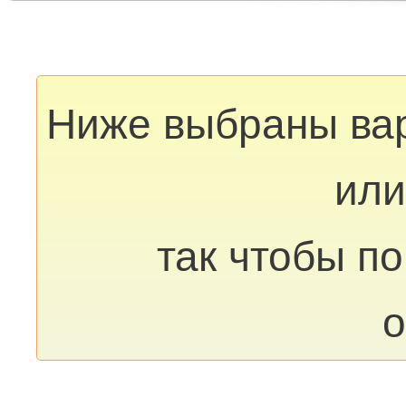
Ниже выбраны ва
или
так чтобы п
о