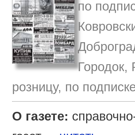
по подпи
Ковровски
Доброгра
Городок, 
розницу, по подписк
О газете:
справочно