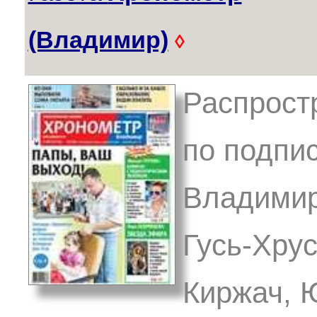
(Владимир)
◊
Распростр
по подпис
Владимир
Гусь-Хрус
Киржач, 