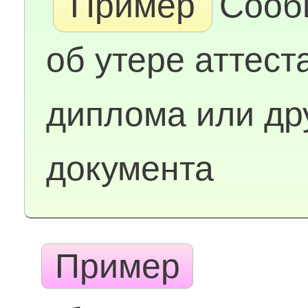
Пример
Сооб
об утере аттест
диплома или др
документа
Пример