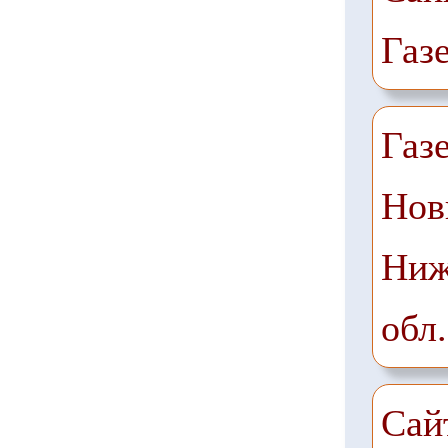
Газ
Газ
Нов
Ниж
обл.
Сай