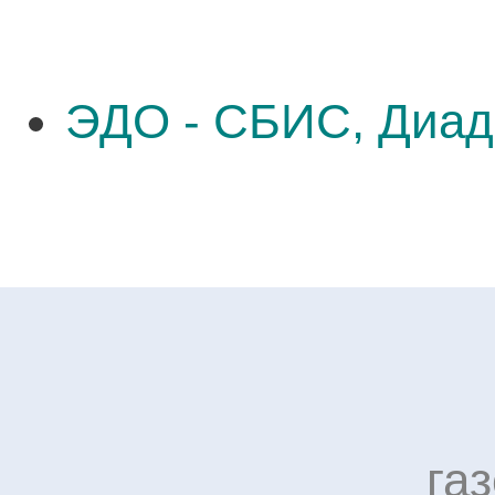
ЭДО - СБИС, Диад
га