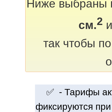
Ниже выбраны 
2
см.
и
так чтобы п
о
✅ - Тарифы акт
фиксируются при