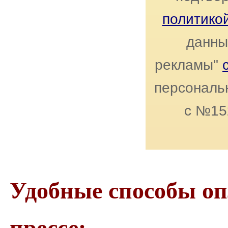
политико
данны
рекламы"
персональн
с №15
Удобные способы о
прессе: