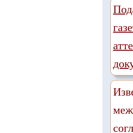
Под
газе
атте
док
Изв
меж
сог