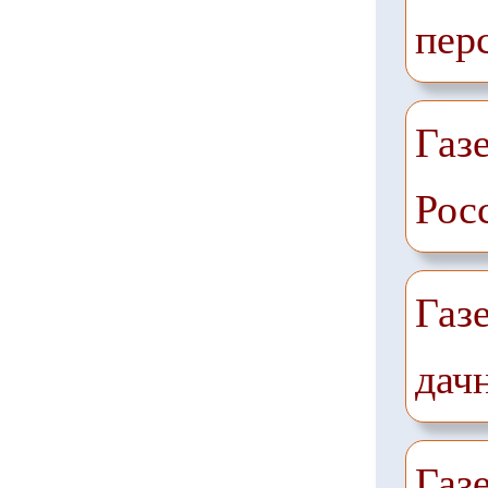
пер
Газе
Рос
Газ
дач
Газ