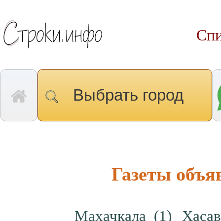
Спи
Выбрать город
Газеты объя
Махачкала
(1)
Хаса