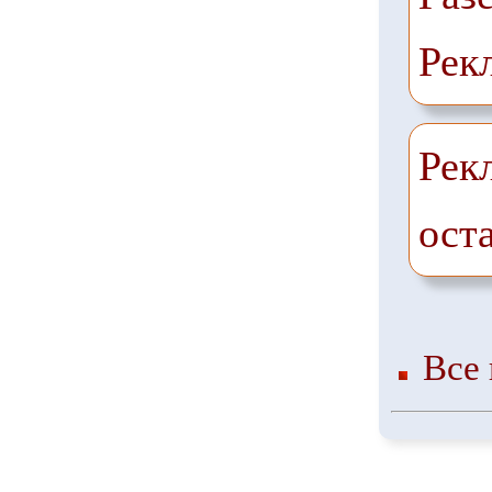
Рек
Рек
ост
Все 