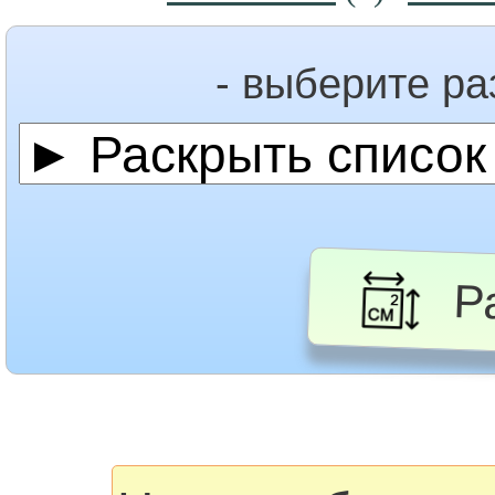
- выберите р
Ра