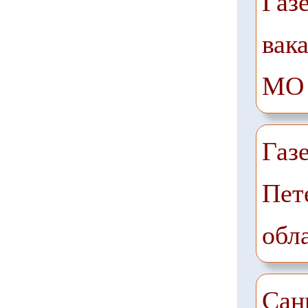
Газ
вак
МО
Газ
Пет
обл
Сан