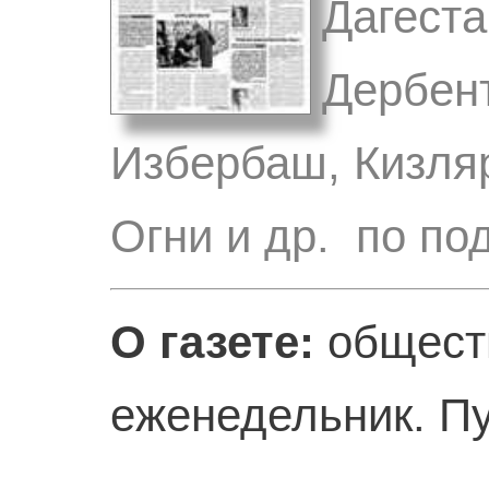
Дагеста
Дербент
Избербаш, Кизляр
Огни и др. по по
О газете:
общест
еженедельник. Пу