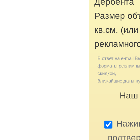
Дербента
Размер об
кв.см. (ил
рекламног
В ответ на e-mail В
форматы рекламных
скидкой,
ближайшие даты пу
Наш 
Нажим
подтвер