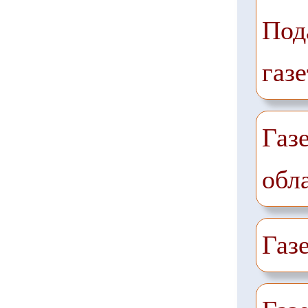
Под
газе
Газ
обл
Газ