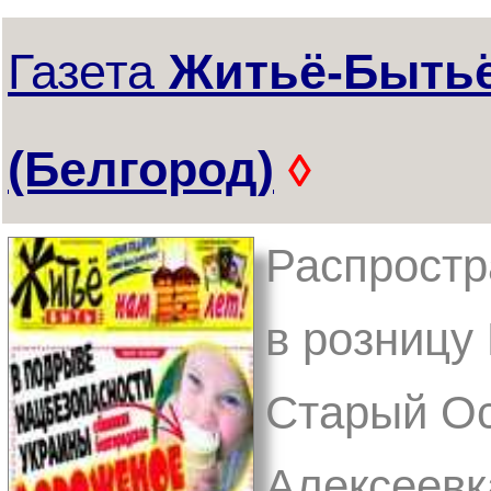
Газета
Житьё-Быть
(Белгород)
◊
Распростр
в розницу 
Старый Ос
Алексеевк