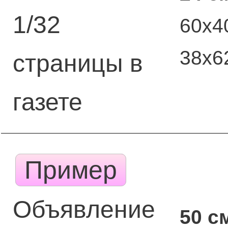
1/32
60х4
38х6
страницы в
газете
Пример
Объявление
50 с