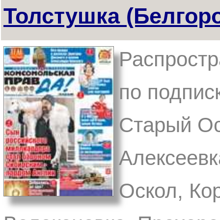
Толстушка (Белгор
Распростр
по подписк
Старый Ос
Алексеевк
Оскол, Ко