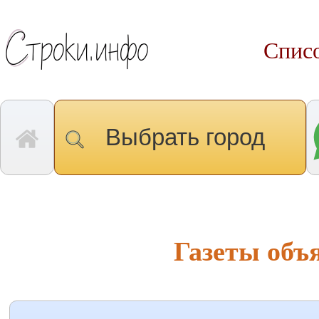
Списо
Выбрать город
Газеты об