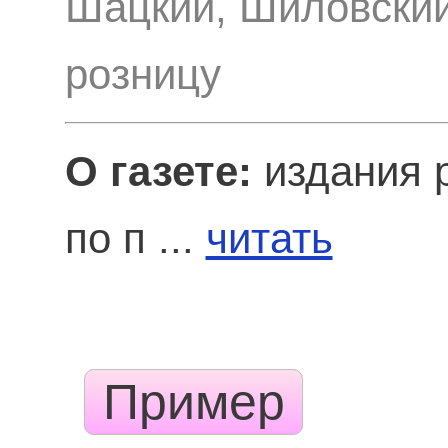
Шацкий, Шиловский
розницу
О газете:
издания р
по п ...
читать
Пример