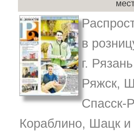
мес
Распрост
в розниц
г. Рязан
Ряжск, Ш
Спасск-Р
Кораблино, Шацк и 