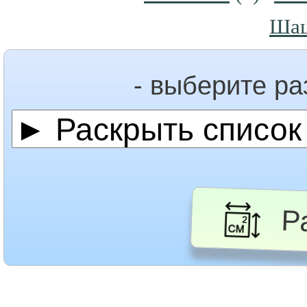
Ша
- выберите р
Ра