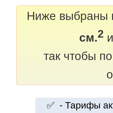
Ниже выбраны 
2
см.
и
так чтобы п
о
✅ - Тарифы акт