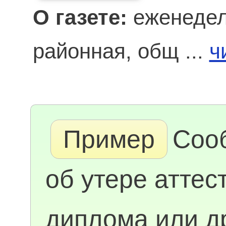
О газете:
еженедел
районная, общ ...
ч
Пример
Соо
об утере аттес
диплома или д