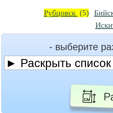
Рубцовск
(5)
Бийс
Иск
- выберите р
Ра