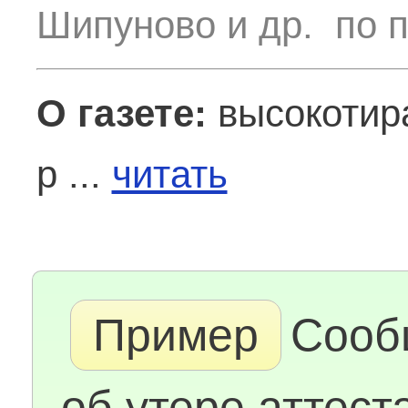
Шипуново и др. по п
О газете:
высокотира
р ...
читать
Пример
Сооб
об утере аттест