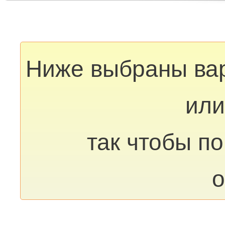
Ниже выбраны ва
или
так чтобы п
о