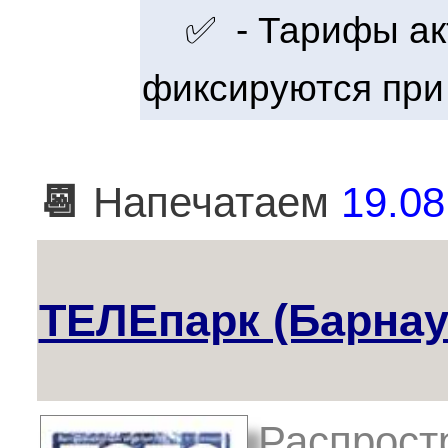
✅ - Тарифы акт
фиксируются при
📆
Напечатаем
19.08
ТЕЛЕпарк (Барнау
Распрост