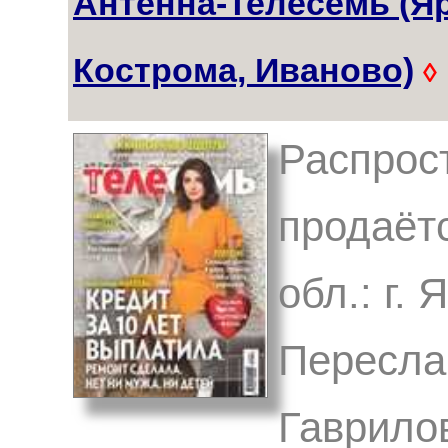
Антенна-Телесемь (Я
Кострома, Иваново)
◊
Распрост
продаёт
обл.: г.
Переслав
Гаврило