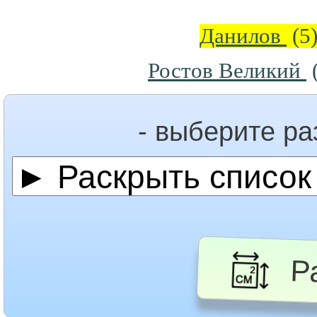
Данилов
(5
Ростов Великий
(
- выберите р
Ра