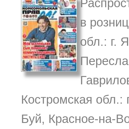
Распрос
в розниц
обл.: г.
Переслав
Гаврило
Костромская обл.: 
Буй, Красное-на-В