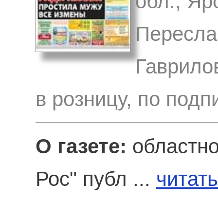
обл., Яр
Переслав
Гаврило
в розницу, по подп
О газете:
областно
Рос" публ ...
читать