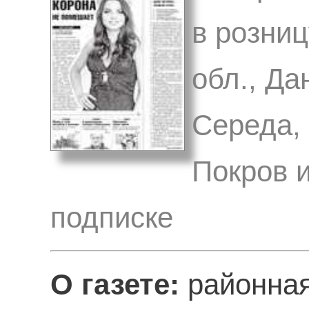
в розниц
обл., Да
Середа,
Покров и
подписке
О газете:
районная