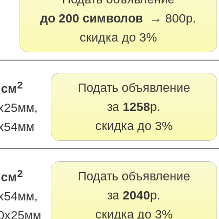
до 200 символов →
800р.
скидка до 3%
2
Подать объявление
 см
за
1258
р.
х25мм,
скидка до 3%
х54мм
2
Подать объявление
 см
за
2040
р.
х54мм,
скидка до 3%
0х25мм