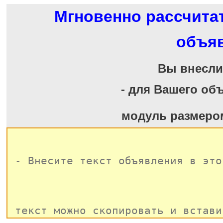
Мгновенно рассчита
объя
Вы внесл
- для Вашего об
модуль размеро