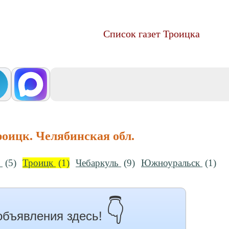
Список газет Троицка
оицк. Челябинская обл.
й
(5)
Троицк
(1)
Чебаркуль
(9)
Южноуральск
(1)
👇
объявления здесь!