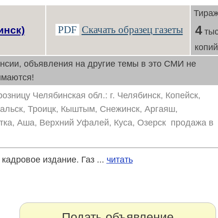
Тира
4
PDF
Скачать образец газеты
инск)
тыс
копи
ансии, объявления на другие темы в это СМИ не
имаются!
озницу Челябинская обл.: г. Челябинск, Копейск,
альск, Троицк, Кыштым, Снежинск, Аргаяш,
атка, Аша, Верхний Уфалей, Куса, Озерск продажа в
кадровое издание. Газ ...
читать
Подать объявление