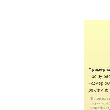
Пример з
Прошу рас
Размер об
рекламног
В ответ на e-
форматы рекл
ближайшие да