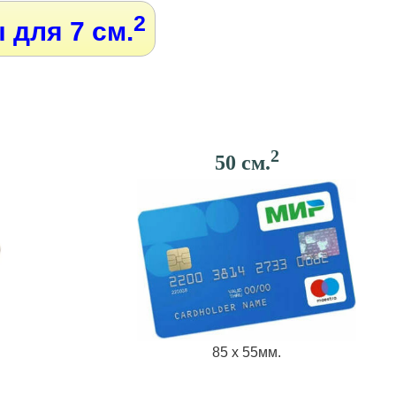
2
 для 7 см.
2
50 см.
85 х 55мм.