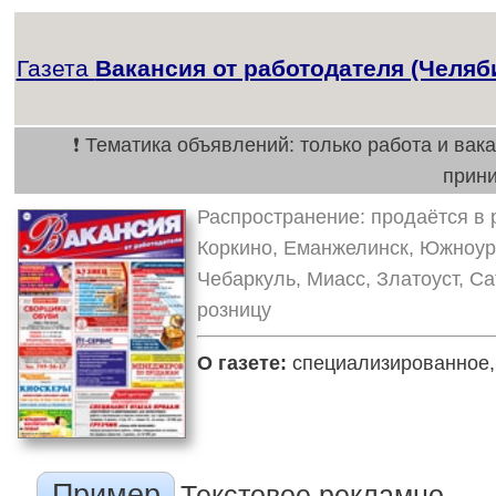
Газета
Вакансия от работодателя (Челяб
❗ Тематика объявлений: только работа и вак
прин
Распространение: продаётся в р
Коркино, Еманжелинск, Южноур
Чебаркуль, Миасс, Златоуст, С
розницу
О газете:
специализированное, 
Пример
Текстовое рекламно-