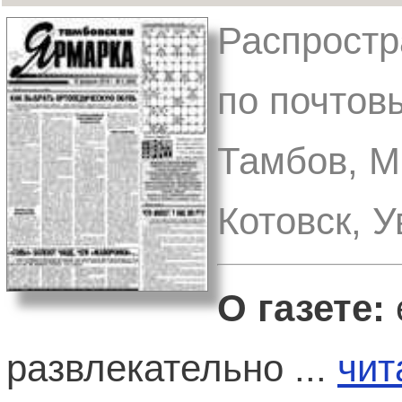
Распростр
по почтов
Тамбов, М
Котовск, У
О газете:
развлекательно ...
чит