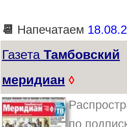
📆
Напечатаем
18.08.2
Газета
Тамбовский
меридиан
◊
Распростр
по подписк