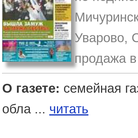
Мичуринск
Уварово, 
продажа в
О газете:
семейная га
обла ...
читать