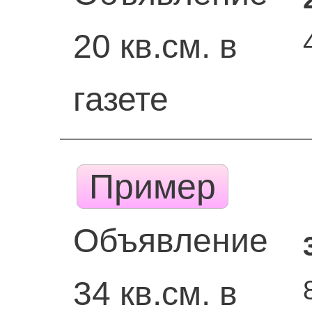
20 кв.см. в
газете
Пример
Объявление
34 кв.см. в