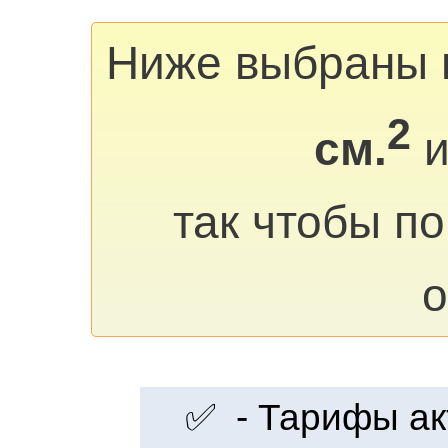
Ниже выбраны 
2
см.
и
так чтобы п
о
✅ - Тарифы акт