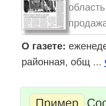
область
продажа
О газете:
еженеде
районная, общ ...
Пример
Со