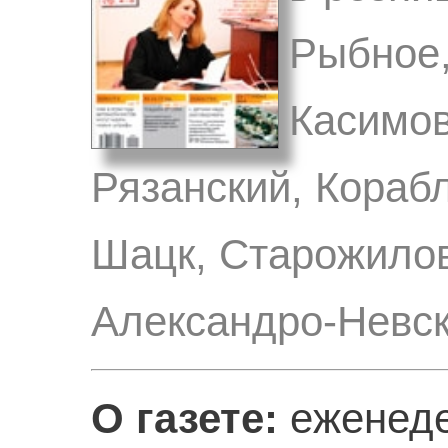
Рыбное,
Касимов
Рязанский, Кораб
Шацк, Старожилов
Александро-Невск
О газете:
еженеде