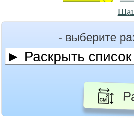
Ша
- выберите р
Ра