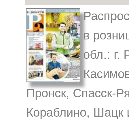
Распрос
в розни
обл.: г.
Касимов
Пронск, Спасск-Ря
Кораблино, Шацк 