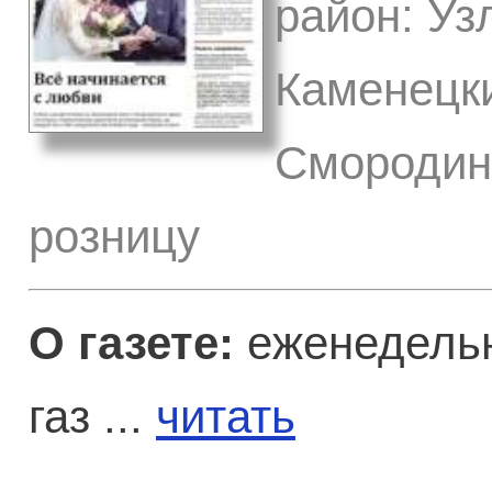
район: Уз
Каменецки
Смородино
розницу
О газете:
еженедельн
газ ...
читать