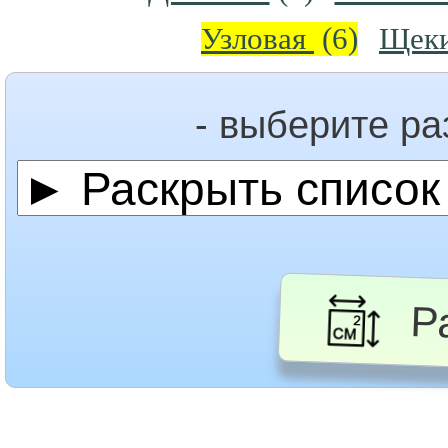
Узловая
(6)
Щек
- выберите р
Ра