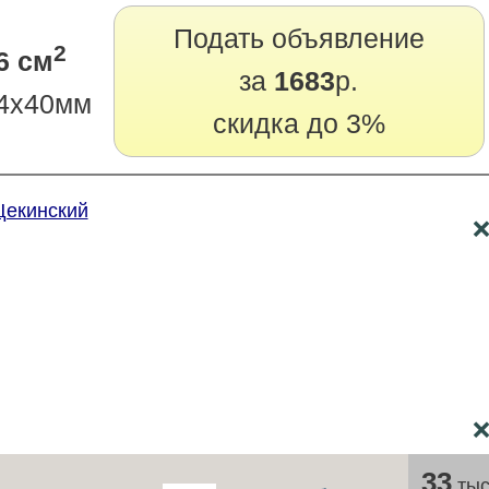
Подать объявление
2
6 см
за
1683
р.
4х40мм
скидка до 3%
Щекинский
33
тыс