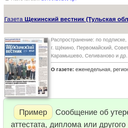
Газета
Щекинский вестник (Тульская обл
Распространение: по подписке, 
г. Щёкино, Первомайский, Сове
Карамышево, Селиваново и др.
О газете:
еженедельная, регион
Пример
Сообщение об утер
аттестата, диплома или другого