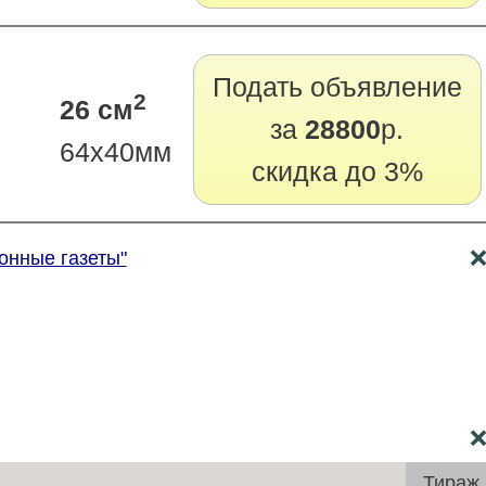
Подать объявление
2
26 см
за
28800
р.
64х40мм
скидка до 3%
онные газеты"
Тираж