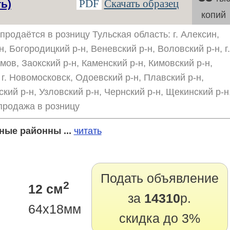
PDF
Скачать образец
ь)
копий
продаётся в розницу Тульская область: г. Алексин,
, Богородицкий р-н, Веневский р-н, Воловский р-н, г.
мов, Заокский р-н, Каменский р-н, Кимовский р-н,
 г. Новомосковск, Одоевский р-н, Плавский р-н,
кий р-н, Узловский р-н, Чернский р-н, Щекинский р-н
 продажа в розницу
ные районны ...
читать
Подать объявление
2
12 см
за
14310
р.
64х18мм
скидка до 3%