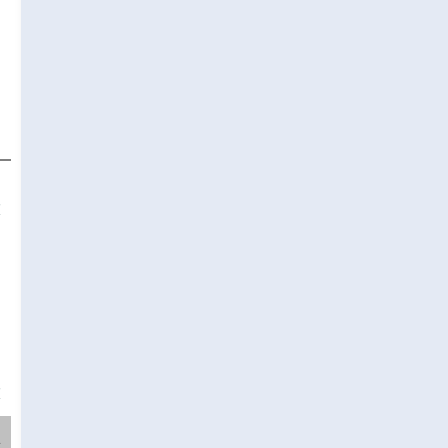
❌
❌
.