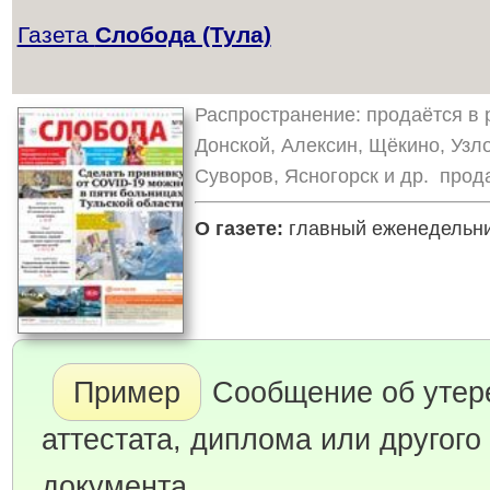
Газета
Слобода (Тула)
Распространение: продаётся в р
Донской, Алексин, Щёкино, Узл
Суворов, Ясногорск и др. прод
О газете:
главный еженедельник
Пример
Сообщение об утер
аттестата, диплома или другого
документа