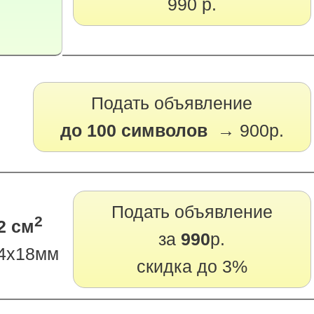
990 р.
Подать объявление
до 100 символов →
900р.
Подать объявление
2
2 см
за
990
р.
4х18мм
скидка до 3%