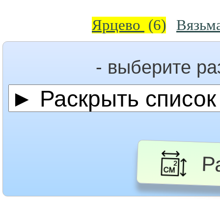
Ярцево
(6)
Вязьм
- выберите р
Ра