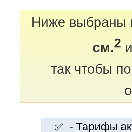
Ниже выбраны 
2
см.
и
так чтобы п
о
✅ - Тарифы акт