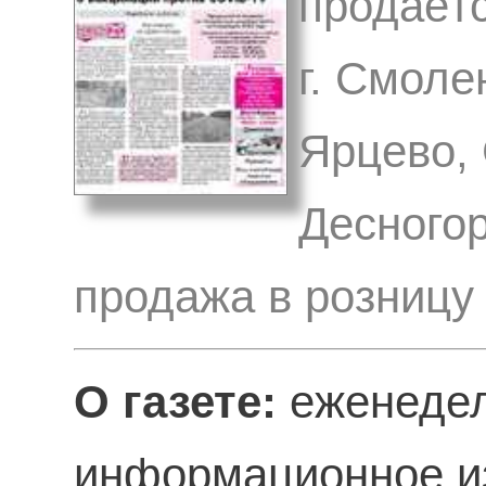
продаётс
г. Смоле
Ярцево, 
Десногор
продажа в розницу
О газете:
еженедел
информационное из