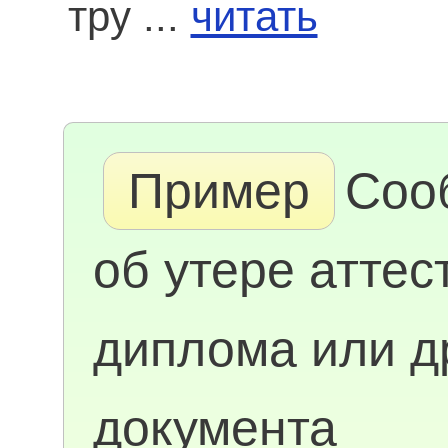
тру ...
читать
Пример
Соо
об утере аттес
диплома или д
документа