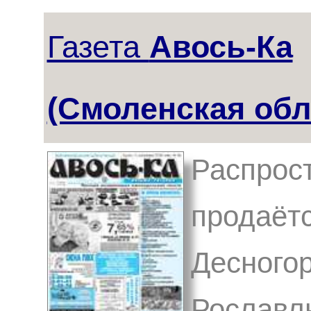
Газета
Авось-Ка
(Смоленская обл
Распрост
продаётс
Десногор
Рославл