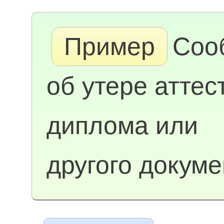
Пример
Соо
об утере аттес
диплома или
другого докуме