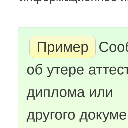
Пример
Соо
об утере аттес
диплома или
другого докуме