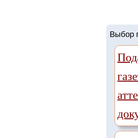
Выбор г
Под
газе
атте
док