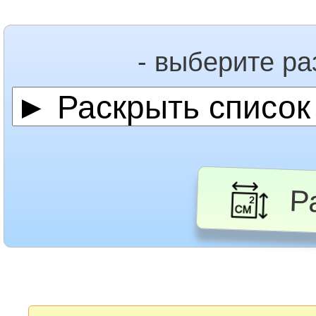
- выберите р
Ра