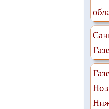
обл
Сан
Газ
Газ
Нов
Ниж