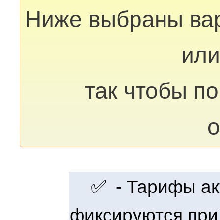
Ниже выбраны ва
или
так чтобы п
о
✅ - Тарифы акт
фиксируются при