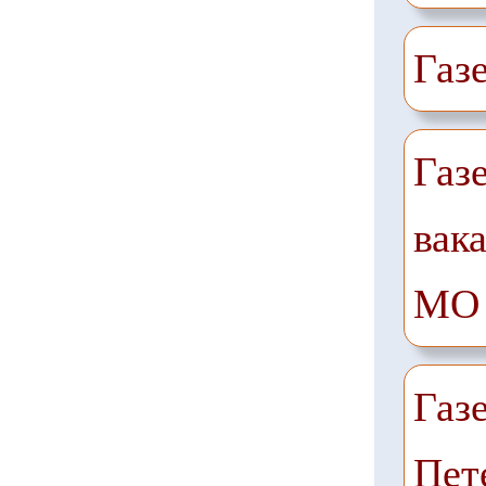
Газ
Газ
вак
МО
Газ
Пет