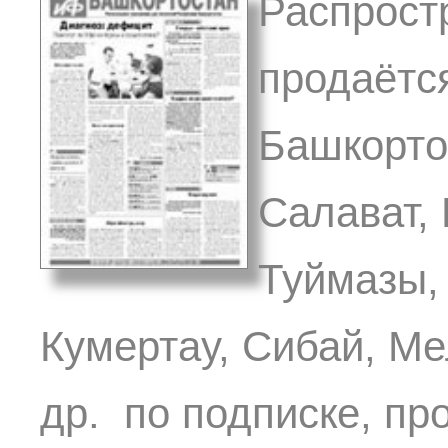
Распрост
продаётс
Башкортос
Салават,
Туймазы,
Кумертау, Сибай, Ме
др. по подписке, пр