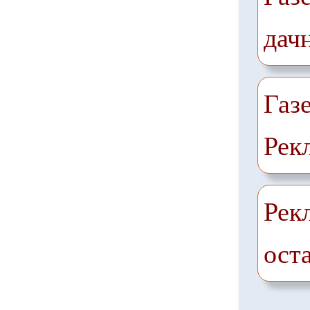
дач
Газ
Рек
Рек
ост