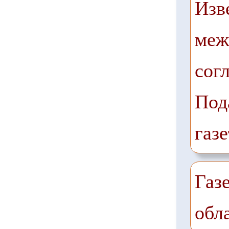
Изв
меж
сог
Под
газе
Газ
обл