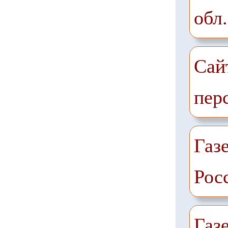
обл.
Сай
пер
Газе
Рос
Газ