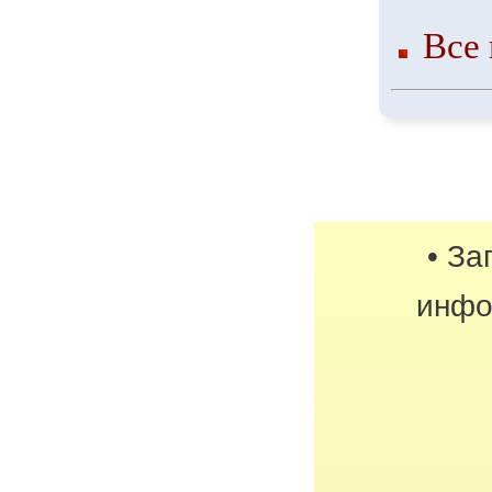
Все 
• За
инфо