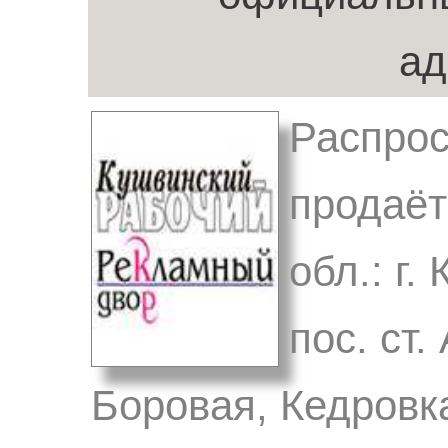
ад
Распрос
продаёт
обл.: г.
пос. ст.
Боровая, Кедровк