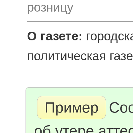
розницу
О газете:
городск
политическая газет
Пример
Со
об утере атте