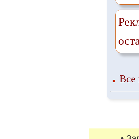
Рек
ост
Все 
• За