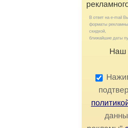
рекламног
В ответ на e-mail В
форматы рекламных
скидкой,
ближайшие даты пу
Наш 
Нажим
подтвер
политико
данны