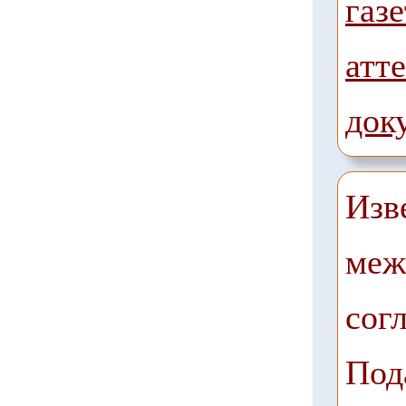
газе
атте
док
Изв
меж
сог
Под