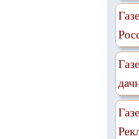
Газе
Рос
Газ
дач
Газ
Рек