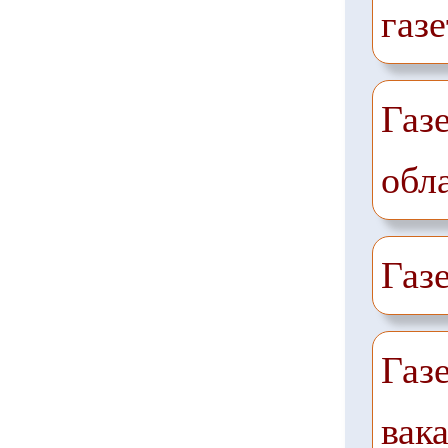
газе
Газ
обл
Газ
Газ
вак