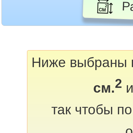
Ра
Ниже выбраны 
2
см.
и
так чтобы п
о