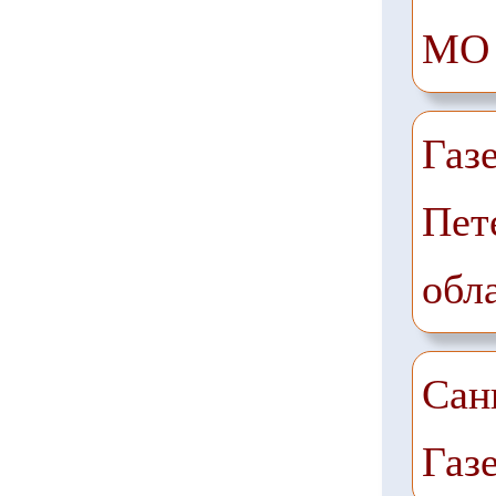
МО
Газ
Пет
обл
Сан
Газ