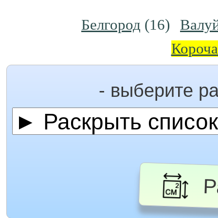
Белгород
(16)
Валу
Короч
- выберите р
Ра