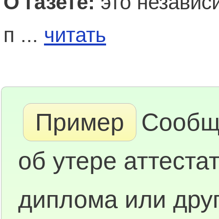
О газете:
это независ
п ...
читать
Пример
Сообщ
об утере аттестат
диплома или друг