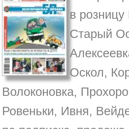
в розницу 
Старый Ос
Алексеевк
Оскол, Ко
Волоконовка, Прохоро
Ровеньки, Ивня, Вейд