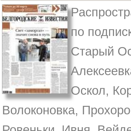
Распростр
по подписк
Старый Ос
Алексеевк
Оскол, Ко
Волоконовка, Прохоро
Ровеньки, Ивня, Вейде