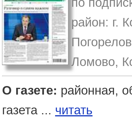
по подпис
район: г. 
Погорелов
Ломово, К
О газете:
районная, о
газета ...
читать