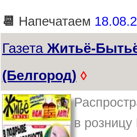
📆
Напечатаем
18.08.2
Газета
Житьё-Быть
(Белгород)
◊
Распростр
в розницу 