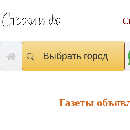
С
Выбрать город
Газеты объяв