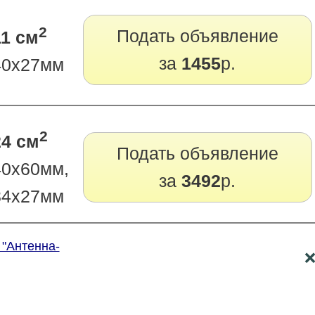
2
Подать объявление
11 см
за
1455
р.
40х27мм
2
24 см
Подать объявление
40х60мм,
за
3492
р.
84х27мм
 "Антенна-