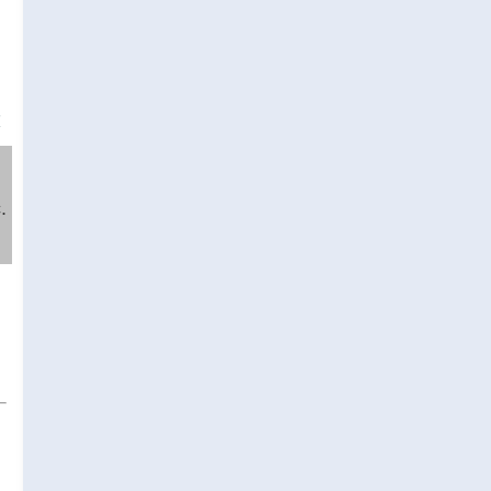
❌
.
,