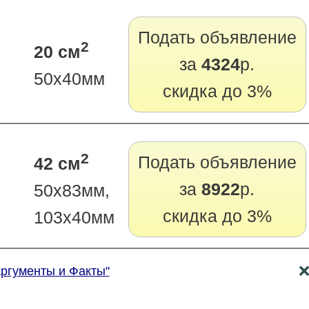
Подать объявление
2
20 см
за
4324
р.
50х40мм
скидка до 3%
2
Подать объявление
42 см
за
8922
р.
50х83мм,
скидка до 3%
103х40мм
Аргументы и Факты"